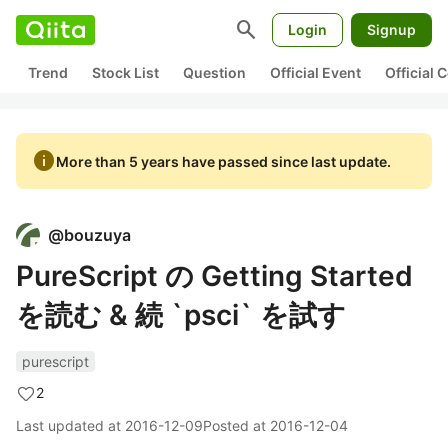
search
Login
Signup
Trend
Stock List
Question
Official Event
Official
info
More than 5 years have passed since last update.
@
bouzuya
PureScript の Getting Started
を読む & 続 `psci` を試す
purescript
2
Last updated at
2016-12-09
Posted at
2016-12-04