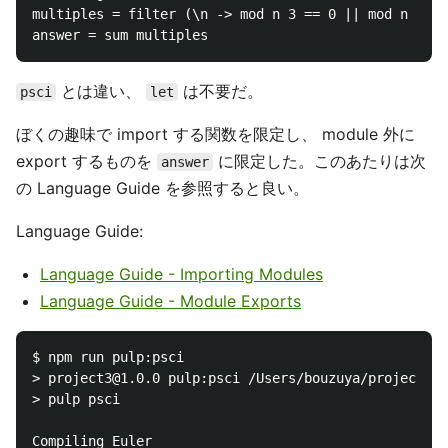
multiples = filter (\n -> mod n 3 == 0 || mod n 5 ==
とは違い、
は不要だ。
psci
let
ぼくの趣味で import する関数を限定し、 module 外に
export するものを
に限定した。このあたりは次
answer
の Language Guide を参照すると良い。
Language Guide:
Language Guide - Importing Modules
Language Guide - Module Exports
$ npm run pulp:psci

> project3@1.0.0 pulp:psci /Users/bouzuya/project3

> pulp psci

Compiling Euler
