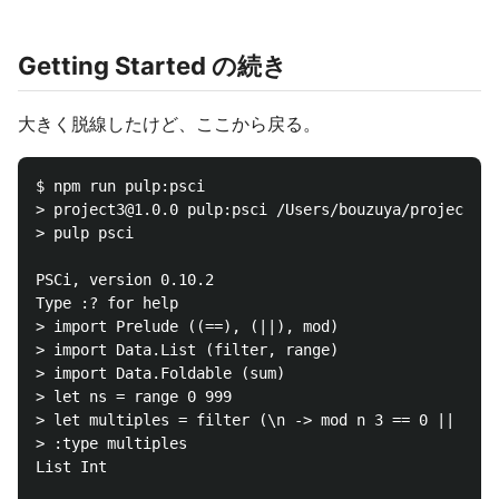
Getting Started の続き
大きく脱線したけど、ここから戻る。
$ npm run pulp:psci

> project3@1.0.0 pulp:psci /Users/bouzuya/project3

> pulp psci

PSCi, version 0.10.2

Type :? for help

> import Prelude ((==), (||), mod)

> import Data.List (filter, range)

> import Data.Foldable (sum)

> let ns = range 0 999

> let multiples = filter (\n -> mod n 3 == 0 || mod 
> :type multiples

List Int
