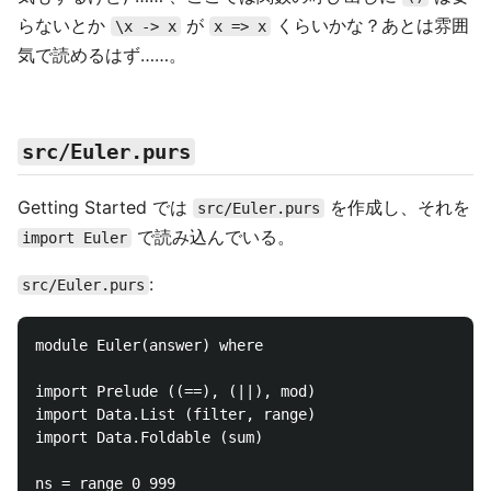
らないとか
が
くらいかな？あとは雰囲
\x -> x
x => x
気で読めるはず……。
src/Euler.purs
Getting Started では
を作成し、それを
src/Euler.purs
で読み込んでいる。
import Euler
:
src/Euler.purs
module Euler(answer) where

import Prelude ((==), (||), mod)

import Data.List (filter, range)

import Data.Foldable (sum)

ns = range 0 999
