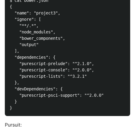
$ cat bower.json

{

  "name": "project3",

  "ignore": [

    "**/.*",

    "node_modules",

    "bower_components",

    "output"

  ],

  "dependencies": {

    "purescript-prelude": "^2.1.0",

    "purescript-console": "^2.0.0",

    "purescript-lists": "^3.2.1"

  },

  "devDependencies": {

    "purescript-psci-support": "^2.0.0"

  }

Pursuit: