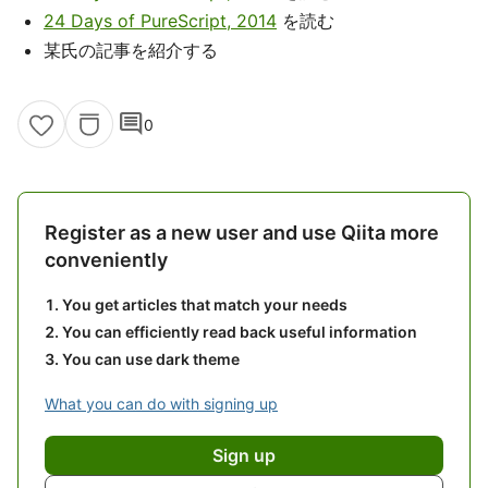
24 Days of PureScript, 2014
を読む
某氏の記事を紹介する
comment
0
Register as a new user and use Qiita more
conveniently
You get articles that match your needs
You can efficiently read back useful information
You can use dark theme
What you can do with signing up
Sign up