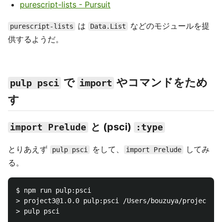
purescript-lists - Pursuit
は
などのモジュールを提
purescript-lists
Data.List
供するようだ。
で
やコマンドをため
pulp psci
import
す
と (psci)
import Prelude
:type
とりあえず
をして、
してみ
pulp psci
import Prelude
る。
$ npm run pulp:psci

> project3@1.0.0 pulp:psci /Users/bouzuya/project3

> pulp psci
