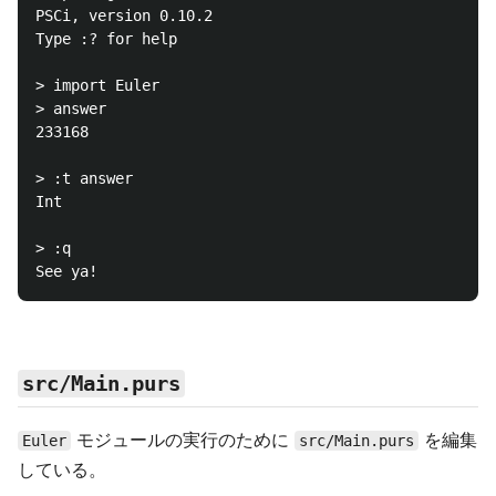
PSCi, version 0.10.2

Type :? for help

> import Euler

> answer

233168

> :t answer

Int

> :q

src/Main.purs
モジュールの実行のために
を編集
Euler
src/Main.purs
している。