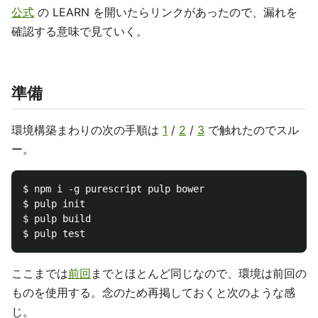
公式
の LEARN を開いたらリンクがあったので、漏れを
確認する意味で見ていく。
準備
環境構築まわりの次の手順は
1
/
2
/
3
で触れたのでスル
ー。
$ npm i -g purescript pulp bower

$ pulp init

$ pulp build

ここまでは
前回
までとほとんど同じなので、環境は前回の
ものを使用する。念のため再掲しておくと次のような感
じ。