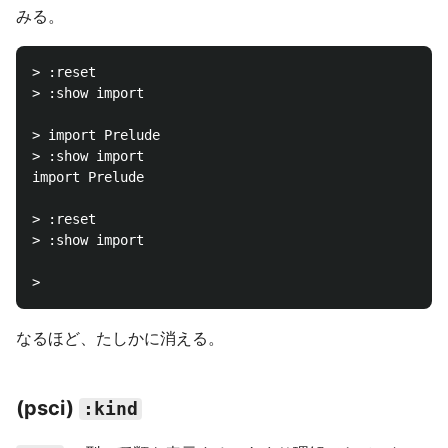
みる。
> :reset

> :show import

> import Prelude

> :show import

import Prelude

> :reset

> :show import

なるほど、たしかに消える。
(psci)
:kind