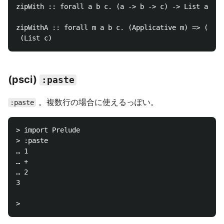
zipWith :: forall a b c. (a -> b -> c) -> List a -> 
zipWithA :: forall m a b c. (Applicative m) => (a ->
(psci)
:paste
。複数行の場合に使えるっぽい。
:paste
> import Prelude

> :paste

… 1

… +

… 2

3
