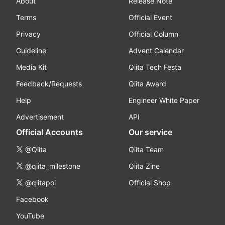
About
Release Note
Terms
Official Event
Privacy
Official Column
Guideline
Advent Calendar
Media Kit
Qiita Tech Festa
Feedback/Requests
Qiita Award
Help
Engineer White Paper
Advertisement
API
Official Accounts
Our service
@Qiita
Qiita Team
@qiita_milestone
Qiita Zine
@qiitapoi
Official Shop
Facebook
YouTube