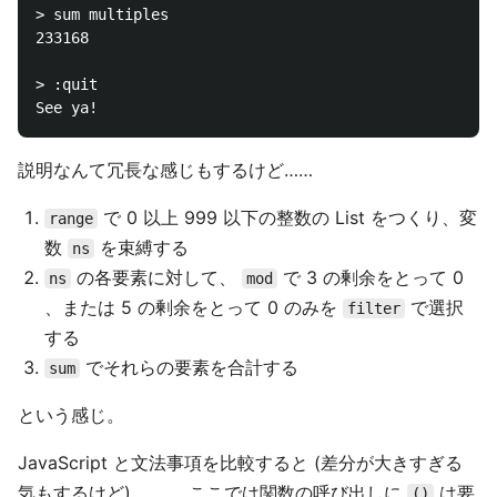
> sum multiples

233168

> :quit

説明なんて冗長な感じもするけど……
で 0 以上 999 以下の整数の List をつくり、変
range
数
を束縛する
ns
の各要素に対して、
で 3 の剰余をとって 0
ns
mod
、または 5 の剰余をとって 0 のみを
で選択
filter
する
でそれらの要素を合計する
sum
という感じ。
JavaScript と文法事項を比較すると (差分が大きすぎる
気もするけど) …… 、ここでは関数の呼び出しに
は要
()