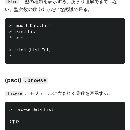
。型の種類を表示する。あまり理解できていな
:kind
い。型変数の数 (?) みたいな認識で居る。
> import Data.List

> :kind List

* -> *

> :kind (List Int)

(psci)
:browse
。モジュールに含まれる関数を表示する。
:browse
> :browse Data.List

(中略)
