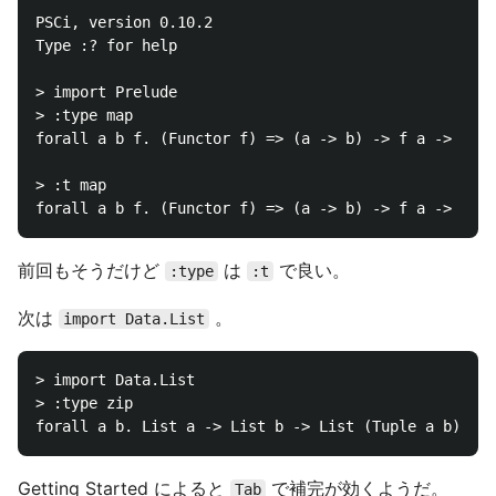
PSCi, version 0.10.2

Type :? for help

> import Prelude

> :type map

forall a b f. (Functor f) => (a -> b) -> f a -> f b

> :t map

前回もそうだけど
は
で良い。
:type
:t
次は
。
import Data.List
> import Data.List

> :type zip

Getting Started によると
で補完が効くようだ。
Tab