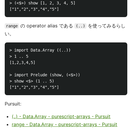
> (<$>) show [1, 2, 3, 4, 5]

の operator alias である
を使ってみるらし
range
(..)
い。
> import Data.Array ((..))

> 1 .. 5

[1,2,3,4,5]

> import Prelude (show, (<$>))

> show <$> (1 .. 5)

Pursuit:
(..) - Data.Array - purescript-arrays - Pursuit
range - Data.Array - purescript-arrays - Pursuit