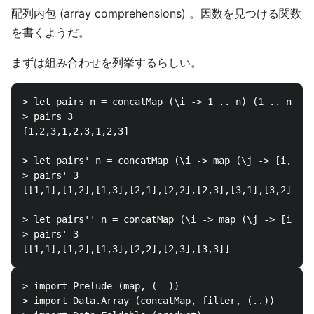
配列内包 (array comprehensions) 。因数を見つける関数
を書くようだ。
まずは組み合わせを列挙するらしい。
> let pairs n = concatMap (\i -> 1 .. n) (1 .. n)

> pairs 3

[1,2,3,1,2,3,1,2,3]

> let pairs' n = concatMap (\i -> map (\j -> [i, j])
> pairs' 3

[[1,1],[1,2],[1,3],[2,1],[2,2],[2,3],[3,1],[3,2],[3,
> let pairs'' n = concatMap (\i -> map (\j -> [i, j]
> pairs' 3

> import Prelude (map, (==))

> import Data.Array (concatMap, filter, (..))
