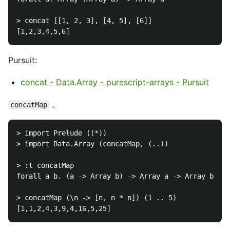
> concat [[1, 2, 3], [4, 5], [6]]

Pursuit:
concat - Data.Array - purescript-arrays - Pursuit
。
concatMap
> import Prelude ((*))

> import Data.Array (concatMap, (..))

> :t concatMap

forall a b. (a -> Array b) -> Array a -> Array b

> concatMap (\n -> [n, n * n]) (1 .. 5)
