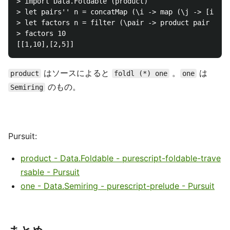
> import Data.Foldable (product)

> let pairs'' n = concatMap (\i -> map (\j -> [i, j]
> let factors n = filter (\pair -> product pair == n
> factors 10

はソースによると
。
は
product
foldl (*) one
one
のもの。
Semiring
Pursuit:
product - Data.Foldable - purescript-foldable-trave
rsable - Pursuit
one - Data.Semiring - purescript-prelude - Pursuit