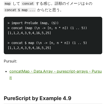
して
する感じ。語順のイメージは↓の
map
concat
からだと思う。
concat $ map ...
> import Prelude (map, ($))

> concat (map (\n -> [n, n * n]) (1 .. 5))

[1,1,2,4,3,9,4,16,5,25]

> concat $ map (\n -> [n, n * n]) (1 .. 5)

Pursuit:
concatMap - Data.Array - purescript-arrays - Pursu
it
PureScript by Example 4.9