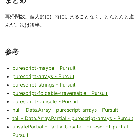
まとめ
再帰関数。個人的には特にはまることなく、とんとんと進
んだ。次は後半。
参考
purescript-maybe - Pursuit
purescript-arrays - Pursuit
purescript-strings - Pursuit
purescript-foldable-traversable - Pursuit
purescript-console - Pursuit
null - Data.Array - purescript-arrays - Pursuit
tail - Data.Array.Partial - purescript-arrays - Pursuit
unsafePartial - Partial.Unsafe - purescript-partial -
Pursuit