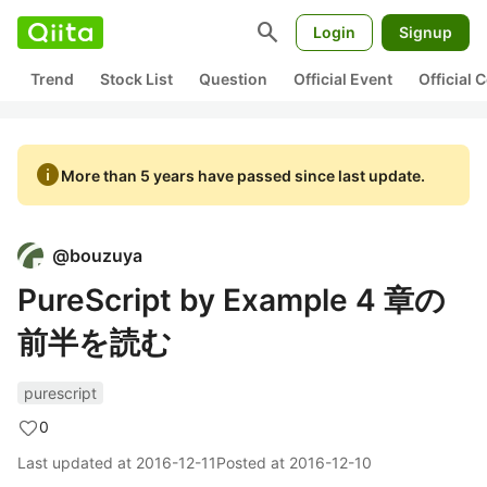
search
Login
Signup
Trend
Stock List
Question
Official Event
Official
info
More than 5 years have passed since last update.
@
bouzuya
PureScript by Example 4 章の
前半を読む
purescript
0
Last updated at
2016-12-11
Posted at
2016-12-10