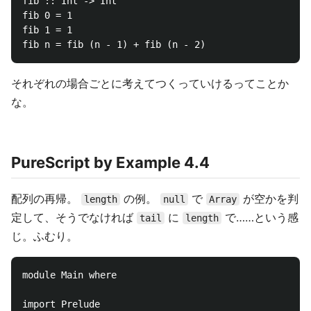
fib :: Int -> Int

fib 0 = 1

fib 1 = 1

それぞれの場合ごとに考えてつくっていけるってことか
な。
PureScript by Example 4.4
配列の再帰。
の例。
で
が空かを判
length
null
Array
定して、そうでなければ
に
で……という感
tail
length
じ。ふむり。
module Main where

import Prelude
