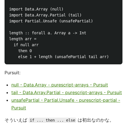
import Data.Array (null)

import Data.Array.Partial (tail)

import Partial.Unsafe (unsafePartial)

length :: forall a. Array a -> Int

length arr =

  if null arr

    then 0

Pursuit:
null - Data.Array - purescript-arrays - Pursuit
tail - Data.Array.Partial - purescript-arrays - Pursuit
unsafePartial - Partial.Unsafe - purescript-partial -
Pursuit
そういえば
は初出なのかな。
if ... then ... else