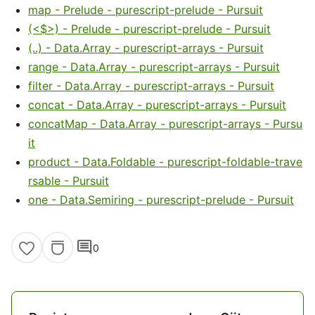
map - Prelude - purescript-prelude - Pursuit
(<$>) - Prelude - purescript-prelude - Pursuit
(..) - Data.Array - purescript-arrays - Pursuit
range - Data.Array - purescript-arrays - Pursuit
filter - Data.Array - purescript-arrays - Pursuit
concat - Data.Array - purescript-arrays - Pursuit
concatMap - Data.Array - purescript-arrays - Pursu
it
product - Data.Foldable - purescript-foldable-trave
rsable - Pursuit
one - Data.Semiring - purescript-prelude - Pursuit
comment
0