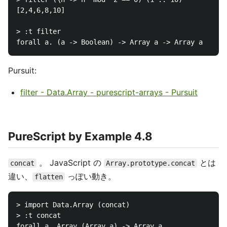
[2,4,6,8,10]

> :t filter

Pursuit:
filter - Data.Array - purescript-arrays - Pursuit
PureScript by Example 4.8
。 JavaScript の
とは
concat
Array.prototype.concat
違い、
っぽい動き。
flatten
> import Data.Array (concat)

> :t concat

forall a. Array (Array a) -> Array a
