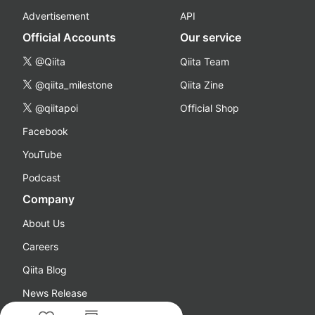
Advertisement
API
Official Accounts
Our service
@Qiita
Qiita Team
@qiita_milestone
Qiita Zine
@qiitapoi
Official Shop
Facebook
YouTube
Podcast
Company
About Us
Careers
Qiita Blog
News Release