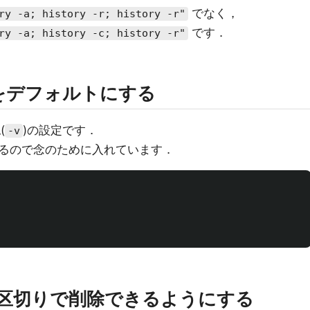
でなく，
ry -a; history -r; history -r"
です．
ry -a; history -c; history -r"
をデフォルトにする
(
)の設定です．
-v
るので念のために入れています．
シュ区切りで削除できるようにする