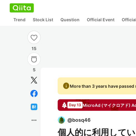
Trend
Stock List
Question
Official Event
Offici
15
5
info
More than 3 years have passed s
MicroAd (マイクロアド)
Ad
Day 13
more_horiz
@
bosq46
個人的に利用してい