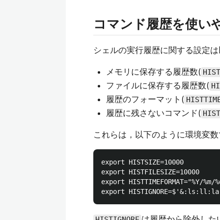
コマンド履歴を使い
シェルの実行履歴に関する設定は
メモリに保存する履歴数(
HIS
ファイルに保存する履歴数(
HI
履歴のフォーマット(
HISTTIM
履歴に残さないコマンド(
HIS
これらは，以下のように環境変数
export HISTSIZE=10000

export HISTFILESIZE=10000

export HISTTIMEFORMAT="%Y/%m/%
は履歴から除外した
HISTIGNORE