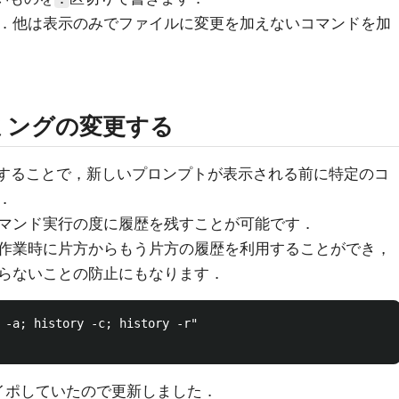
．他は表示のみでファイルに変更を加えないコマンドを加
ミングの変更する
することで，新しいプロンプトが表示される前に特定のコ
．
マンド実行の度に履歴を残すことが可能です．
作業時に片方からもう片方の履歴を利用することができ，
らないことの防止にもなります．
 -a; history -c; history -r"

をタイポしていたので更新しました．