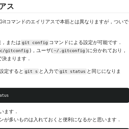
リアス
Gitコマンドのエイリアスで本筋とは異なりますが，ついで
述，または
コマンドによる設定が可能です．
git config
)，ユーザ(
)に分かれており，
c/gitconfig
~/.gitconfig
で決まります．
設定すると
と入力で
と同じになりま
git s
git status
います．
ンが多いものは入れておくと便利になるかと思います．