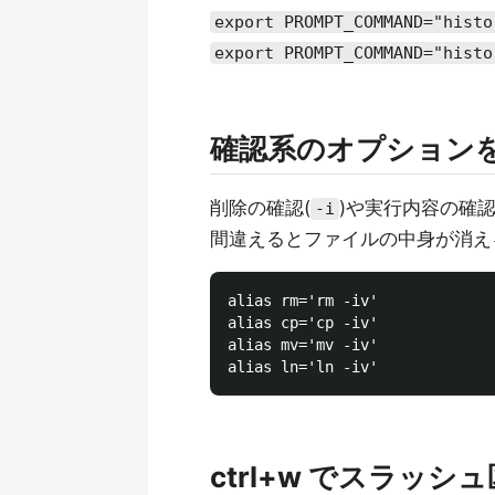
export PROMPT_COMMAND="histo
export PROMPT_COMMAND="histo
確認系のオプション
削除の確認(
)や実行内容の確認
-i
間違えるとファイルの中身が消え
alias rm='rm -iv'

alias cp='cp -iv'

alias mv='mv -iv'

ctrl+w でスラッ