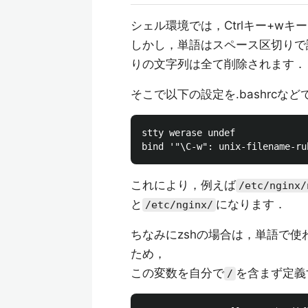
シェル環境では，Ctrlキー+w
しかし，単語はスペース区切りで
りの文字列は全て削除されます．
そこで以下の設定を.bashrcな
stty werase undef

これにより，例えば
/etc/nginx/
と
になります．
/etc/nginx/
ちなみにzshの場合は，単語で使
ため，
この変数を自分で
を含まず定義
/