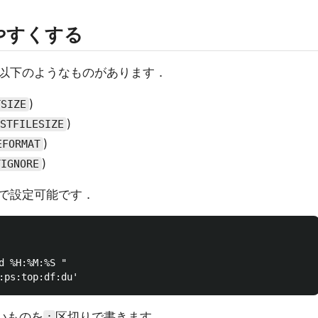
やすくする
以下のようなものがあります．
)
TSIZE
)
STFILESIZE
)
EFORMAT
)
TIGNORE
で設定可能です．
d %H:%M:%S "

いものを
区切りで書きます．
: