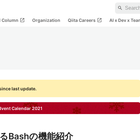
search
open_in_new
open_in_new
al Column
Organization
Qiita Careers
AI x Dev x Tea
ince last update.
vent Calendar
2021
るBashの機能紹介