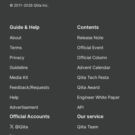
© 2011-
2026
Qiita Inc.
Guide & Help
Contents
About
Release Note
Terms
Official Event
Privacy
Official Column
Guideline
Advent Calendar
Media Kit
Qiita Tech Festa
Feedback/Requests
Qiita Award
Help
Engineer White Paper
Advertisement
API
Official Accounts
Our service
@Qiita
Qiita Team