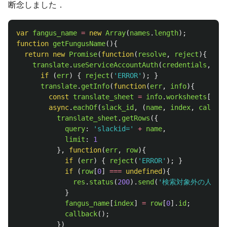
断念しました．
var
fangus_name
=
new
Array
(
names
.
length
);
function
getFungusName
(){
return
new
Promise
(
function
(
resolve
,
reject
){
translate
.
useServiceAccountAuth
(
credentials
,
fun
if 
(
err
)
{
reject
(
'
ERROR
'
);
}
translate
.
getInfo
(
function
(
err
,
info
){
const
translate_sheet
=
info
.
worksheets
[
0
];
async
.
eachOf
(
slack_id
,
(
name
,
index
,
callbac
translate_sheet
.
getRows
({
query
:
'
slackid=
'
+
name
,
limit
:
1
},
function
(
err
,
row
){
if 
(
err
)
{
reject
(
'
ERROR
'
);
}
if 
(
row
[
0
]
===
undefined
){
res
.
status
(
200
).
send
(
'
検索対象外の人物が
}
fangus_name
[
index
]
=
row
[
0
].
id
;
callback
();
})