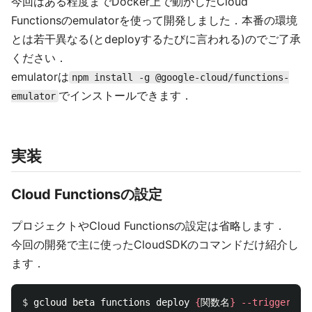
今回はある程度までDocker上で動かしたCloud
Functionsのemulatorを使って開発しました．本番の環境
とは若干異なる(とdeployするたびに言われる)のでご了承
ください．
emulatorは
npm install -g @google-cloud/functions-
でインストールできます．
emulator
実装
Cloud Functionsの設定
プロジェクトやCloud Functionsの設定は省略します．
今回の開発で主に使ったCloudSDKのコマンドだけ紹介し
ます．
$ 
gcloud beta functions deploy 
{
関数名
}
--trigger-ht