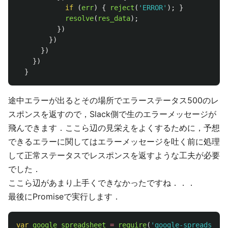
if 
(
err
)
{
reject
(
'
ERROR
'
);
}
resolve
(
res_data
);
})
})
})
})
}
途中エラーが出るとその場所でエラーステータス500のレ
スポンスを返すので，Slack側で生のエラーメッセージが
飛んできます．ここら辺の見栄えをよくするために，予想
できるエラーに関してはエラーメッセージを吐く前に処理
して正常ステータスでレスポンスを返すような工夫が必要
でした．
ここら辺があまり上手くできなかったですね．．．
最後にPromiseで実行します．
var
google_spreadsheet
=
require
(
'
google-spreadsheet