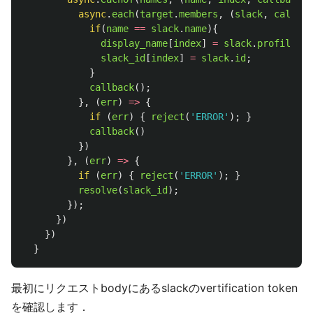
async
.
each
(
target
.
members
,
(
slack
,
callbac
if
(
name
==
slack
.
name
){
display_name
[
index
]
=
slack
.
profile
.
di
slack_id
[
index
]
=
slack
.
id
;
}
callback
();
},
(
err
)
=>
{
if 
(
err
)
{
reject
(
'
ERROR
'
);
}
callback
()
})
},
(
err
)
=>
{
if 
(
err
)
{
reject
(
'
ERROR
'
);
}
resolve
(
slack_id
);
});
})
})
}
最初にリクエストbodyにあるslackのvertification token
を確認します．