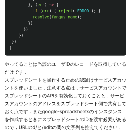
},
(
err
)
=>
{
if 
(
err
)
{
reject
(
'
ERROR
'
);
}
resolve
(
fangus_name
);
})
})
})
})
}
やってることは当該のユーザIDのレコードを取得している
だけです．
スプレッドシートを操作するための認証はサービスアカウ
ントを使いました．注意する点は，サービスアカウントで
スプレッドシートのAPIを有効化しておくことと，サービ
スアカウントのアドレスをスプレッドシート側で共有して
おく点です．またgoogle-spreadsheetsのインスタンス
を作成するときにスプレッドシートのIDを渡す必要がある
ので，URLのd/と/editの間の文字列を控えてください．