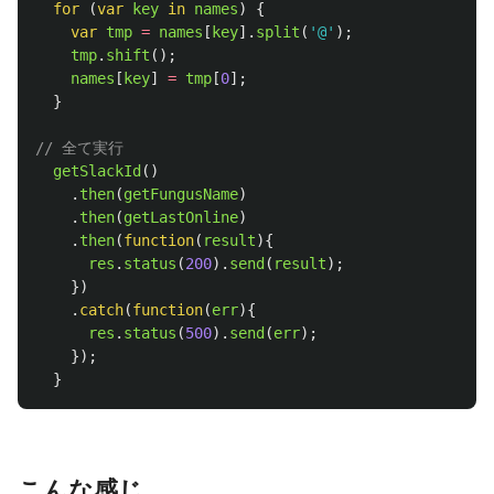
for 
(
var
key
in
names
)
{
var
tmp
=
names
[
key
].
split
(
'
@
'
);
tmp
.
shift
();
names
[
key
]
=
tmp
[
0
];
}
// 全て実行
getSlackId
()
.
then
(
getFungusName
)
.
then
(
getLastOnline
)
.
then
(
function
(
result
){
res
.
status
(
200
).
send
(
result
);
})
.
catch
(
function
(
err
){
res
.
status
(
500
).
send
(
err
);
});
}
こんな感じ