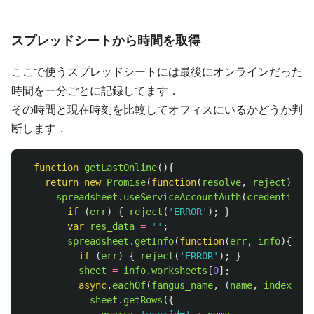
スプレッドシートから時間を取得
ここで使うスプレッドシートには最後にオンラインだった
時間を一分ごとに記録してます．
その時間と現在時刻を比較してオフィスにいるかどうか判
断します．
function
getLastOnline
(){
return
new
Promise
(
function
(
resolve
,
reject
){
spreadsheet
.
useServiceAccountAuth
(
credentials
,
if 
(
err
)
{
reject
(
'
ERROR
'
);
}
var
res_data
=
''
;
spreadsheet
.
getInfo
(
function
(
err
,
info
){
if 
(
err
)
{
reject
(
'
ERROR
'
);
}
sheet
=
info
.
worksheets
[
0
];
async
.
eachOf
(
fangus_name
,
(
name
,
index
,
ca
sheet
.
getRows
({