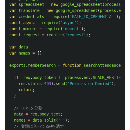
var
spreadsheet
=
new
google_spreadsheet
(
process
.
env
var
translate
=
new
google_spreadsheet
(
process
.
env
.
T
var
credentials
=
require
(
'
PATH_TO_CREDENTIAL
'
);
const
async
=
require
(
'
async
'
);
const
moment
=
require
(
'
moment
'
);
const
request
=
require
(
'
request
'
);
var
data
;
var
names
=
[];
exports
.
memberSearch
=
function
searchAttendance
(
req
if 
(
req
.
body
.
token
!=
process
.
env
.
SLACK_VERTIFICAT
res
.
status
(
403
).
send
(
'
Permission Denied
'
);
return
;
}
// textを分割
data
=
req
.
body
.
text
;
names
=
data
.
split
(
'
'
);
// 文頭に入ってる@を消す