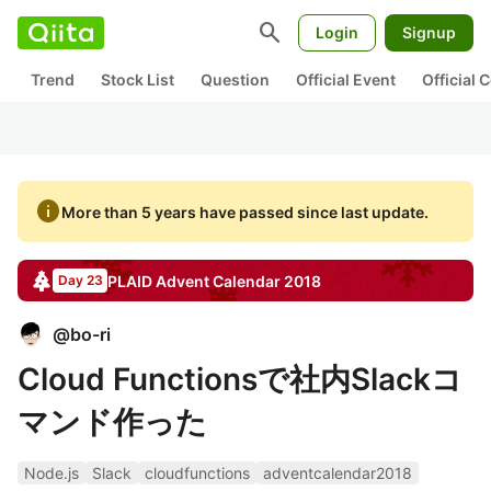
search
Login
Signup
Trend
Stock List
Question
Official Event
Official
info
More than 5 years have passed since last update.
PLAID
Advent Calendar
2018
Day 23
@
bo-ri
Cloud Functionsで社内Slackコ
マンド作った
Node.js
Slack
cloudfunctions
adventcalendar2018