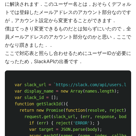
に解決されます．このユーザー名とは，おそらくデフォル
トでは登録したメールアドレスのアカウント部分なのです
が，アカウント設定から変更することができます．
僕はてっきり変更できるものだとは知らずにいたので，全
員メールアドレスのアカウント部分なのかと思い，ここで
かなり躓きました．．
ここで対応表と照らし合わせるためにユーザーIDが必要に
なったため，SlackAPIの出番です．
var
slack_url
=
`https://slack.com/api/users.list?
var
display_name
=
new
Array
(
names
.
length
);
var
slack_id
=
[];
function
getSlackId
(){
return
new
Promise
(
function
(
resolve
,
reject
){
request
.
get
(
slack_url
,
(
err
,
response
,
body
)
=
if 
(
err
)
{
reject
(
'
ERROR
'
);
}
var
target
=
JSON
.
parse
(
body
);
async
.
eachOf
(
names
,
(
name
,
index
,
callback
)