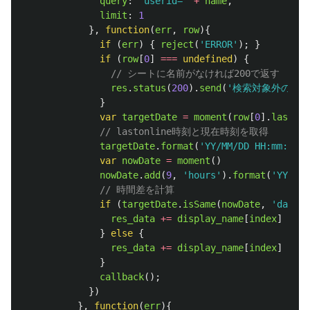
query
:
'
userid=
'
+
name
,
limit
:
1
},
function
(
err
,
row
){
if 
(
err
)
{
reject
(
'
ERROR
'
);
}
if 
(
row
[
0
]
===
undefined
)
{
// シートに名前がなければ200で返す
res
.
status
(
200
).
send
(
'
検索対象外の人物
}
var
targetDate
=
moment
(
row
[
0
].
lastonl
// lastonline時刻と現在時刻を取得
targetDate
.
format
(
'
YY/MM/DD HH:mm:ss
'
)
var
nowDate
=
moment
()
nowDate
.
add
(
9
,
'
hours
'
).
format
(
'
YY/MM/
// 時間差を計算
if 
(
targetDate
.
isSame
(
nowDate
,
'
day
'
)
res_data
+=
display_name
[
index
]
+
'
}
else
{
res_data
+=
display_name
[
index
]
+
'
}
callback
();
})
},
function
(
err
){