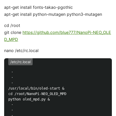
apt-get install fonts-takao-pgothic
apt-get install python-mutagen python3-mutagen
cd /root
git clone
https://github.com/blue777/NanoPi-NEO_OLE
D_MPD
nano /etc/rc.local
/etc/rc.local
 ・

 ・

 ・

cd
 /root/NanoPi-NEO_OLED_MPD

python oled_mpd.py &

 ・

 ・
