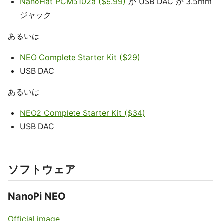
NanoHat PCM5102a ($9.99)
か USB DAC か 3.5mm
ジャック
あるいは
NEO Complete Starter Kit ($29)
USB DAC
あるいは
NEO2 Complete Starter Kit ($34)
USB DAC
ソフトウェア
NanoPi NEO
Official image