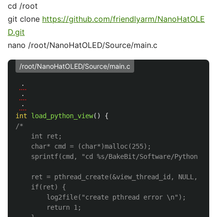
cd /root
git clone
https://github.com/friendlyarm/NanoHatOLE
D.git
nano /root/NanoHatOLED/Source/main.c
/root/NanoHatOLED/Source/main.c
・
・
・
int
load_python_view
()
{
/*

    int ret;

    char* cmd = (char*)malloc(255);

    sprintf(cmd, "cd %s/BakeBit/Software/Python && p
    ret = pthread_create(&view_thread_id, NULL, (voi
    if(ret) {

        log2file("create pthread error \n");

        return 1;
