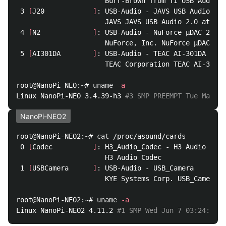
                      Burr-Brown from TI USB Audio D
 3 
[
J20            
]
: USB-Audio - JAVS USB Audio 2.0

                      JAVS JAVS USB Audio 2.0 at usb
 4 
[
N2             
]
: USB-Audio - NuForce µDAC 2

                      NuForce, Inc. NuForce µDAC 2 a
 5 
[
AI301DA        
]
: USB-Audio - TEAC AI-301DA

                      TEAC Corporation TEAC AI-301DA
root@NanoPi-NEO:~# 
uname
-a
Linux NanoPi-NEO 3.4.39-h3 
#3 SMP PREEMPT Tue May 23
NanoPi-NEO2
root@NanoPi-NEO2:~# 
cat
 /proc/asound/cards

 0 
[
Codec          
]
: H3_Audio_Codec - H3 Audio Code
                      H3 Audio Codec

 1 
[
USBCamera      
]
: USB-Audio - USB_Camera

                      KYE Systems Corp. USB_Camera a
root@NanoPi-NEO2:~# 
uname
-a
Linux NanoPi-NEO2 4.11.2 
#1 SMP Wed Jun 7 03:24:53 P