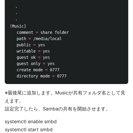
  ・

  ・

[
Music]

   comment 
=
 share folder

   path 
=
 /media/local

   public 
=
yes

writable 
=
yes

guest ok 
=
yes

guest only 
=
yes

create mode 
=
 0777

   directory mode 
=
※最後尾に追加します。Musicが共有フォルダ名として見
えます。
設定完了したら、Sambaの共有を開始させます。
systemctl enable smbd
systemctl start smbd