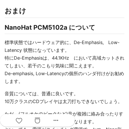
おまけ
NanoHat PCM5102a について
標準状態ではハードウェア的に、De-Emphasis, Low-
Latency 状態になっています。
特にDe-Emphasisは、44.1KHz において高域カットされ
てしまい、若干のこもり気味に聞こえます。
De-emphasis, Low-Latencyの個所のハンダ付けがお勧め
します。
音質については、普通に良いです。
10万クラスのCDプレイヤは太刀打ちできないでしょう。
ただ、(フルオケのピークなど)音が複雑に絡み合ったりす
more_horiz
ると、解像度低下が目立ち団子になります。