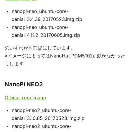
nanopi-neo_ubuntu-core-
xenial_3.4.39_20170523.img.zip
nanopi-neo_ubuntu-core-
xenial_4.11.2_20170605.img.zip
のいずれかを前提にしています。
※イメージによってはNanoHat PCM5102a 動かなかった
りします。
NanoPi NEO2
Official rom image
nanopi-neo2_ubuntu-core-
xenial_3.10.65_20170523.img.zip
nanopi-neo2_ubuntu-core-