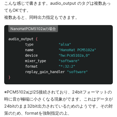
こんな感じで書きます。audio_output のタグは複数あっ
てもOKです。
複数あると、同時出力指定もできます。
NanoHatPCM5102aの場合
audio_output 
{
type
"alsa"
        name            
"HanoHat PCM5102a"
        device          
"hw:Pcm5102a,0"
        mixer_type      
"software"
        format          
"*:32:2"
        replay_gain_handler 
"software"
}
※PCM5102aはI2S接続されており、24bitフォーマットの
時に音が極端に小さくなる現象がでます。これはデータが
24bitのまま32bit出力されているためのようです。その対
策のため、formatを強制指定の上、