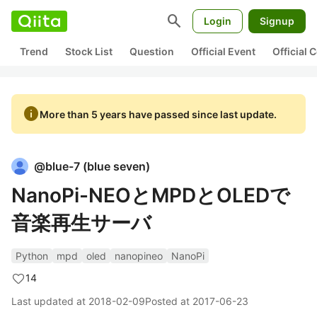
search
Login
Signup
Trend
Stock List
Question
Official Event
Official
info
More than 5 years have passed since last update.
@
blue-7
(
blue seven
)
NanoPi-NEOとMPDとOLEDで
音楽再生サーバ
Python
mpd
oled
nanopineo
NanoPi
14
Last updated at
2018-02-09
Posted at
2017-06-23