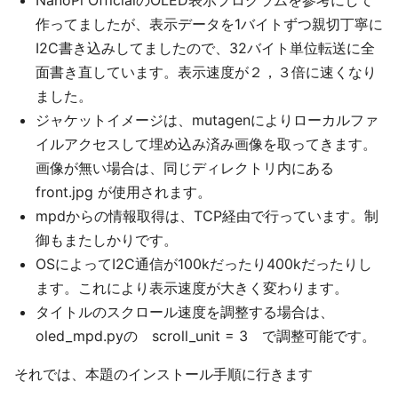
NanoPi OfficialのOLED表示プログラムを参考にして
作ってましたが、表示データを1バイトずつ親切丁寧に
I2C書き込みしてましたので、32バイト単位転送に全
面書き直しています。表示速度が２，３倍に速くなり
ました。
ジャケットイメージは、mutagenによりローカルファ
イルアクセスして埋め込み済み画像を取ってきます。
画像が無い場合は、同じディレクトリ内にある
front.jpg が使用されます。
mpdからの情報取得は、TCP経由で行っています。制
御もまたしかりです。
OSによってI2C通信が100kだったり400kだったりし
ます。これにより表示速度が大きく変わります。
タイトルのスクロール速度を調整する場合は、
oled_mpd.pyの scroll_unit = 3 で調整可能です。
それでは、本題のインストール手順に行きます