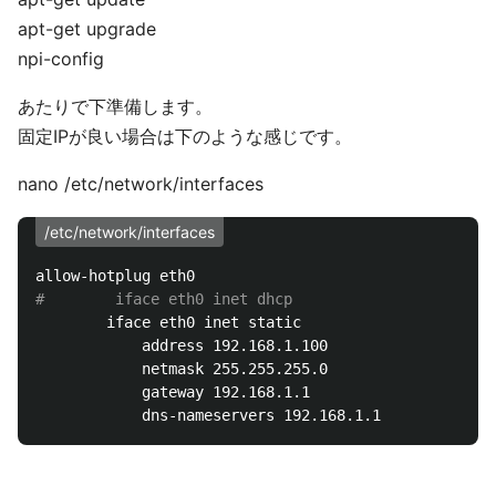
apt-get upgrade
npi-config
あたりで下準備します。
固定IPが良い場合は下のような感じです。
nano /etc/network/interfaces
/etc/network/interfaces
#        iface eth0 inet dhcp
        iface eth0 inet static

            address 192.168.1.100

            netmask 255.255.255.0

            gateway 192.168.1.1
