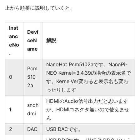
上から順番に説明していくと、
Inst
Devi
anc
ceN
解説
eNo
ame
.
NanoHat Pcm5102aです。NanoPi-
Pcm
NEO Kernel=3.4.39の場合の表示名で
0
510
す。KernelVer変わると表示名も変わ
2a
ったりします
HDMIのAudio信号出力だと思います
sndh
1
が、HDMIコネクタ無いので使えませ
dmi
ん
2
DAC
USB DACです。