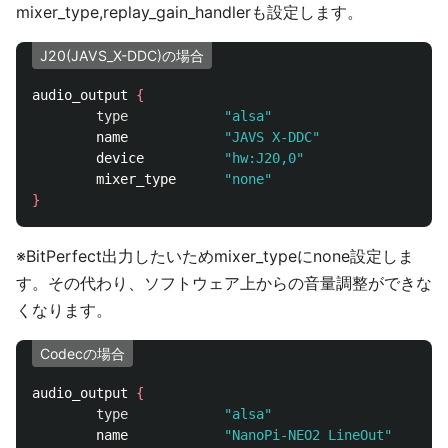
mixer_type,replay_gain_handlerも設定します。
J20(JAVS_X-DDC)の場合
audio_output 
{
type
"alsa"
        name            
"JAVS X-DDC"
        device          
"hw:J20,0"
        mixer_type      
"none"
}
※BitPerfect出力したいためmixer_typeにnone設定しま
す。その代わり、ソフトウェア上からの音量調整ができな
くなります。
Codecの場合
audio_output 
{
type
"alsa"
        name            
"NanoPi-NEO2 LineOut"