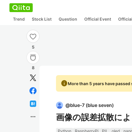
Trend
Stock List
Question
Official Event
Offici
5
8
info
More than 5 years have passed s
@
blue-7
(
blue seven
)
画像の誤差拡散による
more_horiz
Python
RaspberryPi
PIL
oled
nan