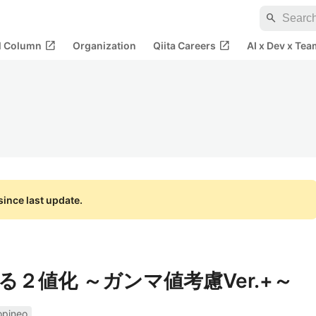
search
open_in_new
open_in_new
al Column
Organization
Qiita Careers
AI x Dev x Tea
ince last update.
２値化 ～ガンマ値考慮Ver.+～
opineo