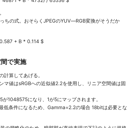
* 46871 + B * 4732) / 65536 $
り。
e化はこっちの式。おそらくJPEGのYUV―RGB変換がそうだか
0.587 + B * 0.114 $
空間で実施
の計算してあげる。
マ値はsRGBへの近似値2.2を使用し、リニア空間値は固
が1048575になり、1が5にマップされます。
低条件になるため、Gamma=2.2の場合 18bitは必要とな