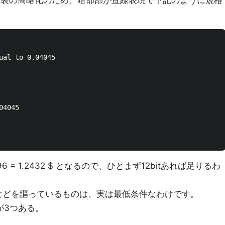
器実装の簡略化のため、暗部部が直線表現で下記のように規格
ual to 0.04045

4045

 * 4096 = 1.2432 $ となるので、ひとまず12bitあれば足りるわ
T!! などを謳っているものは、実は最低条件なわけです。
が3つある。