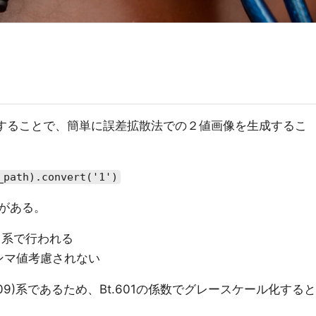
を使用することで、簡単に誤差拡散法での２値画像を生成するこ
_path).convert('1')
がある。
601系で行われる
ンマ値考慮されない
709)系であるため、Bt.601の係数でグレースケール化すると