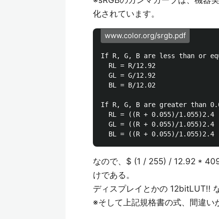
※sRGBのガンマカーブは、機
化されています。
www.color.org/srgb.pdf
If R, G, B are less than or eq
  RL = R/12.92

  GL = G/12.92

  BL = B/12.02

If R, G, B are greater than 0.0
  RL = ((R + 0.055)/1.055)2.4

  GL = ((R + 0.055)/1.055)2.4

なので、$ (1 / 255) / 12.92
けである。
ディスプレイとかの 12bitLU
※そして上記規格書の式、間違い