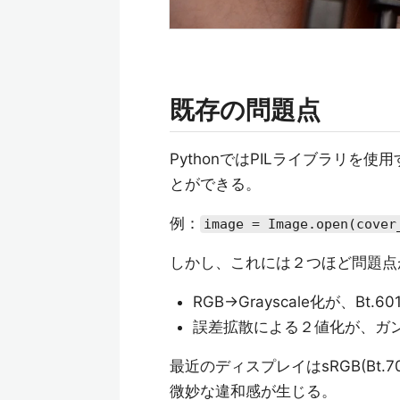
既存の問題点
PythonではPILライブラリ
とができる。
例：
image = Image.open(cover
しかし、これには２つほど問題点
RGB→Grayscale化が、Bt.
誤差拡散による２値化が、ガ
最近のディスプレイはsRGB(Bt.
微妙な違和感が生じる。