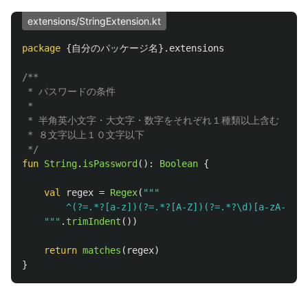
extensions/StringExtension.kt
package
{自分のパッケージ名}.extensions
/**

 * パスワードの条件

 *

 * 半角英小文字・大文字・数字をそれぞれ１種類以上含む

 * ８文字以上１０文字以下

 */
fun
String
.
isPassword
():
Boolean
{
val
regex
=
Regex
(
"""

        ^(?=.*?[a-z])(?=.*?[A-Z])(?=.*?\d)[a-zA-Z\d]
    """
.
trimIndent
())
return
matches
(
regex
)
}