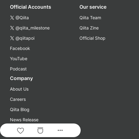
Official Accounts
Our service
@Qiita
Qiita Team
@qiita_milestone
Qiita Zine
@qiitapoi
Official Shop
Facebook
YouTube
Podcast
Company
About Us
Careers
Qiita Blog
News Release
more_horiz