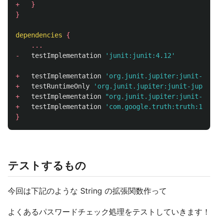
+
}
}
dependencies
{
...
-
testImplementation
'junit:junit:4.12'
+
testImplementation
'org.junit.jupiter:junit-jupi
+
testRuntimeOnly
'org.junit.jupiter:junit-jupiter
+
testImplementation
"org.junit.jupiter:junit-jupi
+
testImplementation
'com.google.truth:truth:1.0'
}
テストするもの
今回は下記のような String の拡張関数作って
よくあるパスワードチェック処理をテストしていきます！