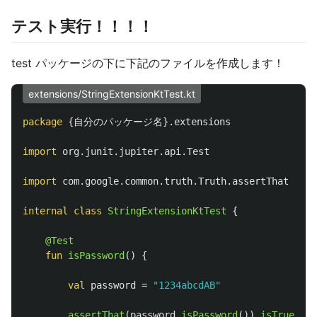
テスト実行！！！！
test パッケージの下に下記のファイルを作成します！
extensions/StringExtensionKtTest.kt
package
{自分のパッケージ名}.extensions
import
org.junit.jupiter.api.Test
import
com.google.common.truth.Truth.assertThat
internal
class
StringExtensionKtTest
{
@Test
fun
isPassword
()
{
val
password
=
"1234abcdAB"
assertThat
(
password
.
isPassword
()).
isTrue
()