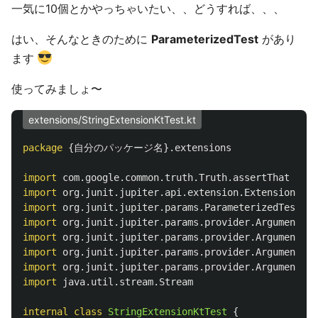
一気に10個とかやっちゃいたい、、どうすれば、、、
はい、そんなときのために
ParameterizedTest
があり
ます
使ってみましょ〜
extensions/StringExtensionKtTest.kt
package
{自分のパッケージ名}.extensions
import
com.google.common.truth.Truth.assertThat
import
org.junit.jupiter.api.extension.ExtensionCont
import
org.junit.jupiter.params.ParameterizedTest
import
org.junit.jupiter.params.provider.Arguments
import
org.junit.jupiter.params.provider.Arguments.a
import
org.junit.jupiter.params.provider.ArgumentsPr
import
org.junit.jupiter.params.provider.ArgumentsSo
import
java.util.stream.Stream
internal
class
StringExtensionKtTest
{