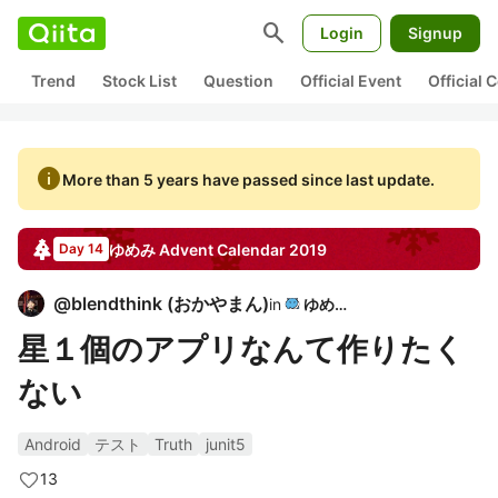
search
Login
Signup
Trend
Stock List
Question
Official Event
Official
info
More than 5 years have passed since last update.
ゆめみ
Advent Calendar
2019
Day 14
@
blendthink
(
おかやまん
)
in
ゆめみ
星１個のアプリなんて作りたく
ない
Android
テスト
Truth
junit5
13