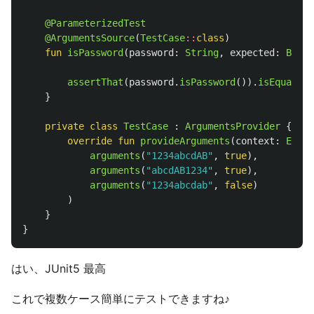
@ParameterizedTest
@ArgumentsSource
(
TestCase
::
class
)
fun
isPassword
(
password
:
String
,
expected
:
Boole
assertThat
(
password
.
isPassword
()).
isEqualTo
(
}
private
class
TestCase
:
ArgumentsProvider
{
override
fun
provideArguments
(
context
:
Exten
arguments
(
"1234abcdAB"
,
true
),
arguments
(
"abcdAB1234"
,
true
),
arguments
(
"1234abcdab"
,
false
)
)
}
}
はい、JUnit5 最高
これで複数ケース簡単にテストできますね♪