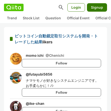
search
Login
Signup
Trend
Stock List
Question
Official Event
Official
ビットコイン自動裁定取引システムを開発・ト
レードした結果
likers
momo ichi
@
Chenichi
Follow
@
futayubi5656
ナマケモノが好きなシステムエンジニアです。
お手柔らかに！ﾉｼ
Follow
@
ike-chan