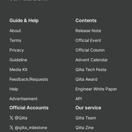
Guide & Help
Contents
About
Release Note
Terms
Official Event
Privacy
Official Column
Guideline
Advent Calendar
Media Kit
Qiita Tech Festa
Feedback/Requests
Qiita Award
Help
Engineer White Paper
Advertisement
API
Official Accounts
Our service
@Qiita
Qiita Team
@qiita_milestone
Qiita Zine