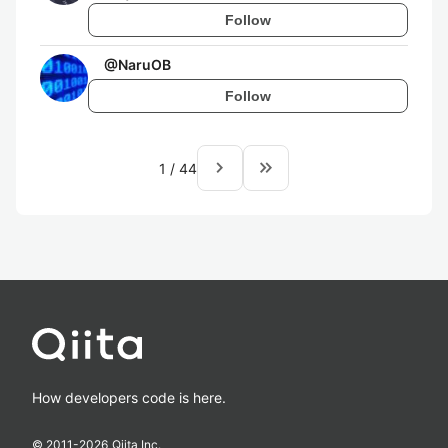
Follow
@
NaruOB
Follow
navigate_next
keyboard_double_arrow_right
1
/
44
How developers code is here.
© 2011-
2026
Qiita Inc.