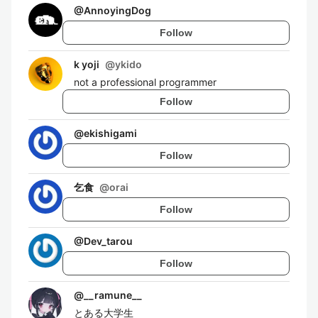
@
AnnoyingDog
Follow
k yoji
@
ykido
not a professional programmer
Follow
@
ekishigami
Follow
乞食
@
orai
Follow
@
Dev_tarou
Follow
@
__ramune__
とある大学生