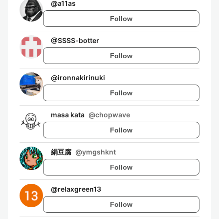
@
a11as
Follow
@
SSSS-botter
Follow
@
ironnakirinuki
Follow
masa kata
@
chopwave
Follow
絹豆腐
@
ymgshknt
Follow
@
relaxgreen13
Follow