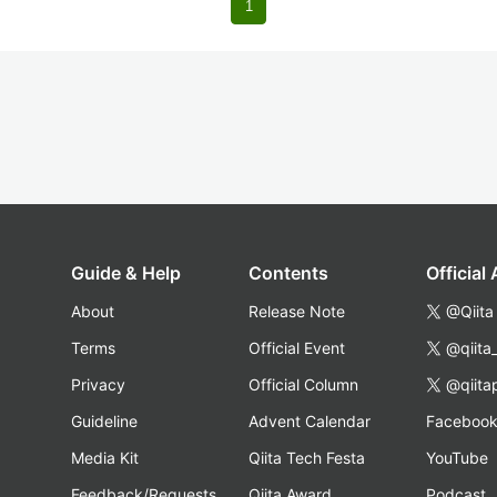
1
Guide & Help
Contents
Official
About
Release Note
@Qiita
Terms
Official Event
@qiita
Privacy
Official Column
@qiita
Guideline
Advent Calendar
Faceboo
Media Kit
Qiita Tech Festa
YouTube
Feedback/Requests
Qiita Award
Podcast