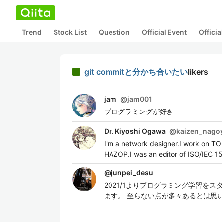
Trend
Stock List
Question
Official Event
Offici
git commitと分かち合いたい
likers
jam
@
jam001
プログラミングが好き
Dr. Kiyoshi Ogawa
@
kaizen_nago
I'm a network designer.I work on T
HAZOP.I was an editor of ISO/IEC 1
@
junpei_desu
2021/1よりプログラミング学習を
ます。 至らない点が多々あるとは思