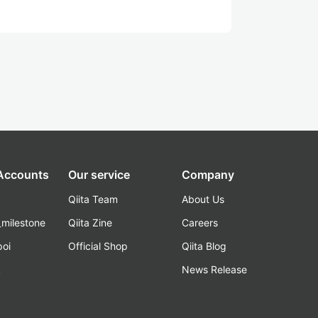
 Accounts
Our service
Company
Qiita Team
About Us
_milestone
Qiita Zine
Careers
poi
Official Shop
Qiita Blog
k
News Release