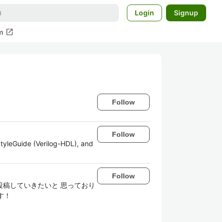
Login
Signup
open_in_new
m
Follow
Follow
tyleGuide (Verilog-HDL), and
Follow
投稿していきたいと 思っており
す！