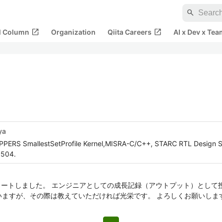
search
open_in_new
open_in_new
al Column
Organization
Qiita Careers
AI x Dev x Tea
ya
OPPERS SmallestSetProfile Kernel,MISRA-C/C++, STARC RTL Design S
5504.
スタートしました。 エンジニアとしての成長記録（アウトプット）として
いますが、その際は教えていただければ光栄です。 よろしくお願いしま