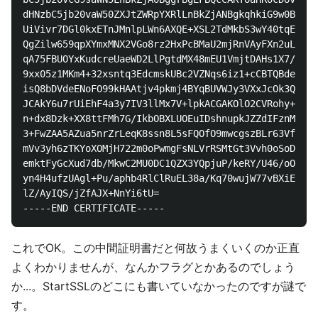
dHNzbC5jb20vaW50ZXJtZWRpYXRlLnBkZjANBgkqhkiG9w0BAQsF
UiVivr7DGl0kxETnJMnlpLWn6AXQE+XSL2TdMkbS3wY40tqEo2O/
QgZilw659qpXYmxMNX2VGo8rz2HxPcBMaU2mjRnVAyFXn2uLvTKU
qA75FBUOYxKudcreUaeWD2LlPgtdMX48mEU1VmjtDAHs1X7/z5j6
9xx05z1MKm4+32xsntq3EdcmskUBc2VZNqs6iz1+cCBTQBdeP56f
isQ8bDVdeENoFO99kHAAtjv4pkmj4BYqBUVWJy3VXxJcOk3QWyn5
JCAkY6u7rUiEhF4a3y7IV3llMx7V+lpkACGAKOlO2CVRohy+SDOi
n+dx8Dzk+XX8ttFMh7G/IkbOBXLUOEuIDshnupkJZZdIFznMWAWN
3+FwZAA5AZua5nrZrLeqK8ssn8L5sFQOfO9mwcgszBLr63VfH+y4
mVv3yh6zTKYoXOMjH722m0oPwmgFsNLVrRSMtGt3Vvh0oSoDCjOi
emktFyGcXud7db/MkwC2MU0DC1QZX3YQpjuP/keRY/U46/oOwaqI
yn4H4ufzUAgl+Pu/aphb4RlClRuEL38a/Kq70wujW77vBXiEmjVO
lZ/AyIQS/jZfAJX+NnYi6tU=

これでOK。この中間証明書だと何故うまくいくのか正直
よくわかりませんが、なんかフラグとかあるのでしょう
か...。StartSSLのどこにも書いていなかったのですが謎で
す。