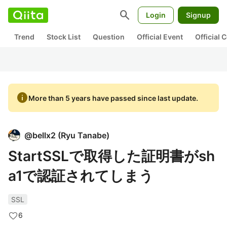
search
Login
Signup
Trend
Stock List
Question
Official Event
Official
info
More than 5 years have passed since last update.
@
bellx2
(
Ryu Tanabe
)
StartSSLで取得した証明書がsh
a1で認証されてしまう
SSL
6