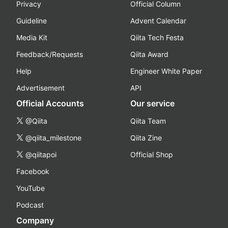
Privacy
Official Column
Guideline
Advent Calendar
Media Kit
Qiita Tech Festa
Feedback/Requests
Qiita Award
Help
Engineer White Paper
Advertisement
API
Official Accounts
Our service
@Qiita
Qiita Team
@qiita_milestone
Qiita Zine
@qiitapoi
Official Shop
Facebook
YouTube
Podcast
Company