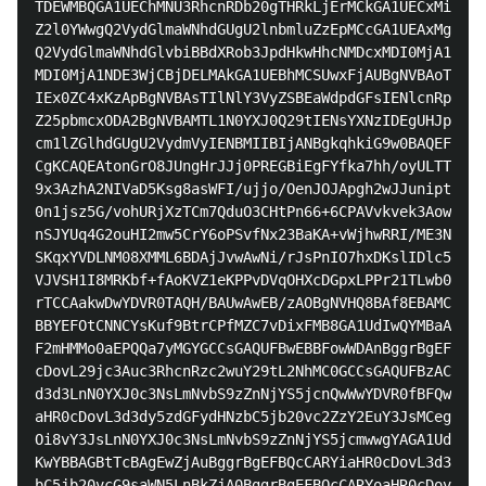
TDEWMBQGA1UEChMNU3RhcnRDb20gTHRkLjErMCkGA1UECxMiU2Vj
Z2l0YWwgQ2VydGlmaWNhdGUgU2lnbmluZzEpMCcGA1UEAxMgU3Rh
Q2VydGlmaWNhdGlvbiBBdXRob3JpdHkwHhcNMDcxMDI0MjA1NDE3
MDI0MjA1NDE3WjCBjDELMAkGA1UEBhMCSUwxFjAUBgNVBAoTDVN0
IEx0ZC4xKzApBgNVBAsTIlNlY3VyZSBEaWdpdGFsIENlcnRpZmlj
Z25pbmcxODA2BgNVBAMTL1N0YXJ0Q29tIENsYXNzIDEgUHJpbWFy
cm1lZGlhdGUgU2VydmVyIENBMIIBIjANBgkqhkiG9w0BAQEFAAOC
CgKCAQEAtonGrO8JUngHrJJj0PREGBiEgFYfka7hh/oyULTTRwbw
9x3AzhA2NIVaD5Ksg8asWFI/ujjo/OenJOJApgh2wJJuniptTT9u
0n1jsz5G/vohURjXzTCm7QduO3CHtPn66+6CPAVvkvek3AowHpNz
nSJYUq4G2ouHI2mw5CrY6oPSvfNx23BaKA+vWjhwRRI/ME3NO68X
SKqxYVDLNM08XMML6BDAjJvwAwNi/rJsPnIO7hxDKslIDlc5xDEh
VJVSH1I8MRKbf+fAoKVZ1eKPPvDVqOHXcDGpxLPPr21TLwb0pwID
rTCCAakwDwYDVR0TAQH/BAUwAwEB/zAOBgNVHQ8BAf8EBAMCAQYw
BBYEFOtCNNCYsKuf9BtrCPfMZC7vDixFMB8GA1UdIwQYMBaAFE4L
F2mHMMo0aEPQQa7yMGYGCCsGAQUFBwEBBFowWDAnBggrBgEFBQcw
cDovL29jc3Auc3RhcnRzc2wuY29tL2NhMC0GCCsGAQUFBzAChiFo
d3d3LnN0YXJ0c3NsLmNvbS9zZnNjYS5jcnQwWwYDVR0fBFQwUjAn
aHR0cDovL3d3dy5zdGFydHNzbC5jb20vc2ZzY2EuY3JsMCegJaAj
Oi8vY3JsLnN0YXJ0c3NsLmNvbS9zZnNjYS5jcmwwgYAGA1UdIAR5
KwYBBAGBtTcBAgEwZjAuBggrBgEFBQcCARYiaHR0cDovL3d3dy5z
bC5jb20vcG9saWN5LnBkZjA0BggrBgEFBQcCARYoaHR0cDovL3d3