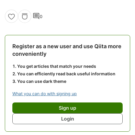
comment
0
Register as a new user and use Qiita more
conveniently
You get articles that match your needs
You can efficiently read back useful information
You can use dark theme
What you can do with signing up
Sign up
Login