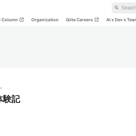
search
open_in_new
open_in_new
al Column
Organization
Qiita Careers
AI x Dev x Tea
rane＆I
格体験記