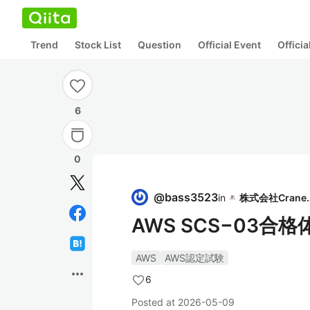
Trend
Stock List
Question
Official Event
Offici
6
0
@
bass3523
in
株式会社C
AWS SCS−03合
AWS
AWS認定試験
more_horiz
6
Posted at
2026-05-09