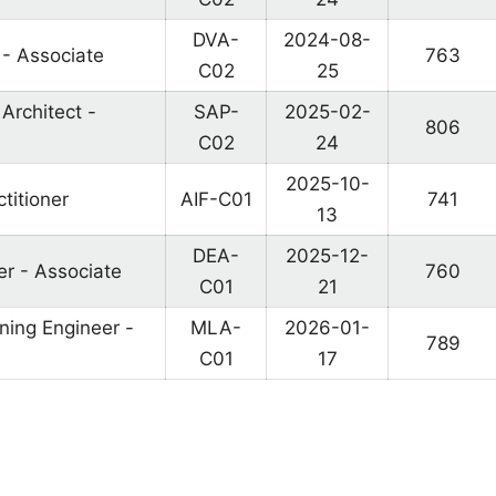
DVA-
2024-08-
 - Associate
763
C02
25
Architect -
SAP-
2025-02-
806
C02
24
2025-10-
titioner
AIF-C01
741
13
DEA-
2025-12-
er - Associate
760
C01
21
ning Engineer -
MLA-
2026-01-
789
C01
17