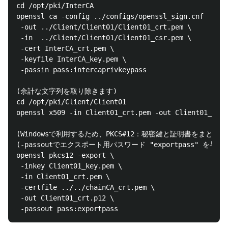
cd /opt/pki/InterCA

openssl ca -config ../configs/openssl_sign.cnf  -bat
 -out ../Client/Client01/Client01_crt.pem \

 -in  ../Client/Client01/Client01_csr.pem \

 -cert InterCA_crt.pem \

 -keyfile InterCA_key.pem \

 -passin pass:intercaprivkeypass

(余計な文字列を取り除きます)

cd /opt/pki/Client/Client01

openssl x509 -in Client01_crt.pem -out Client01_crt.
(Windowsで利用するため、PKCS#12：秘密鍵と証明書をまとめ
(-passoutでエクスポート用パスワード "exportpass" を与え
openssl pkcs12 -export \

 -inkey Client01_key.pem \

 -in Client01_crt.pem \

 -certfile ../../chainCA_crt.pem \

 -out Client01_crt.p12 \
