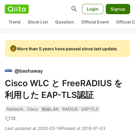
search
Login
Signup
Trend
Stock List
Question
Official Event
Official
info
More than 5 years have passed since last update.
@
bashaway
Cisco WLC と FreeRADIUS を
利用した EAP-TLS認証
Network
Cisco
無線LAN
RADIUS
EAP-TLS
12
Last updated at
2020-02-16
Posted at
2019-01-03