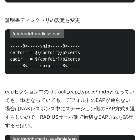
証明書ディレクトリの設定を変更
/etc/raddb/radiusd.conf
-----8<-----snip-----8<-----

certdir = ${confdir}/p2certs

cadir   = ${confdir}/p2certs

eapセクション中の default_eap_type が md5となってい
ても、tlsとなっていても、デフォルトのEAPが通らない
場合はNAKレスポンス中にステーション側のEAP方式を返
すらしいので、RADIUSサーバ側で適切なEAP方式を試行
するっぽい。
/etc/raddb/mods-available/eap