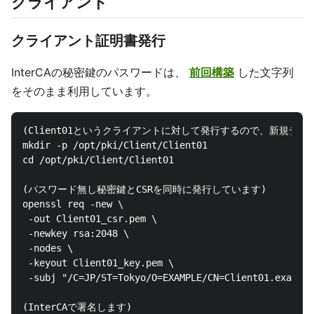
クライアント
クライアント証明書発行
InterCAの秘密鍵のパスワードは、
前回構築
した文字列
をそのまま利用しています。
(Client01というクライアントに対して発行するので、新規ディ
mkdir -p /opt/pki/Client/Client01

cd /opt/pki/Client/Client01

(パスワード無し秘密鍵とCSRを同時に発行しています)

openssl req -new \

 -out Client01_csr.pem \

 -newkey rsa:2048 \

 -nodes \

 -keyout Client01_key.pem \

 -subj "/C=JP/ST=Tokyo/O=EXAMPLE/CN=Client01.example
(InterCAで署名します)
