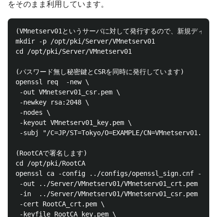
をそのまま利用しています。
(VMnetserv01というサーバに対して発行するので、新規ディレ
mkdir -p /opt/pki/Server/VMnetserv01

cd /opt/pki/Server/VMnetserv01

(パスワード無し秘密鍵とCSRを同時に発行しています)

openssl req  -new \

 -out VMnetserv01_csr.pem \

 -newkey rsa:2048 \

 -nodes \

 -keyout VMnetserv01_key.pem \

 -subj "/C=JP/ST=Tokyo/O=EXAMPLE/CN=VMnetserv01.exam
(RootCAで署名します)

cd /opt/pki/RootCA

openssl ca -config ../configs/openssl_sign.cnf -batc
 -out ../Server/VMnetserv01/VMnetserv01_crt.pem \

 -in  ../Server/VMnetserv01/VMnetserv01_csr.pem \

 -cert RootCA_crt.pem \

 -keyfile RootCA_key.pem \
