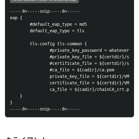
-----8<-----snip-----8<-----

eap {

        #default_eap_type = md5

        default_eap_type = tls

        tls-config tls-common {

                #private_key_password = whatever

                #private_key_file = ${certdir}/serve
                #certificate_file = ${certdir}/serve
                #ca_file = ${cadir}/ca.pem

                private_key_file = ${certdir}/VMnets
                certificate_file = ${certdir}/VMnets
                ca_file = ${cadir}/chainCA_crt.pem

	}

}
