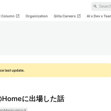
search
open_in_new
open_in_new
al Column
Organization
Qiita Careers
AI x Dev x Tea
ce last update.
p@Homeに出場した話
enManipulator-X