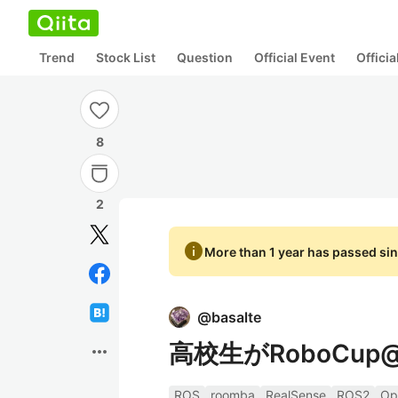
Trend
Stock List
Question
Official Event
Offici
8
2
info
More than 1 year has passed sin
@
basalte
高校生がRoboCu
more_horiz
ROS
roomba
RealSense
ROS2
Op