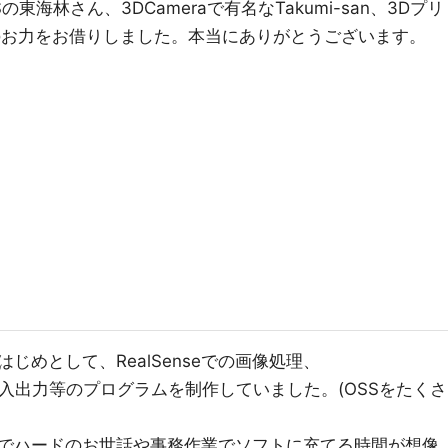
東海林さん、3DCameraで有名なTakumi-san、3Dプリ
ataさんのお力をお借りしました。本当にありがとうございます。
じめとして、RealSenseでの画像処理、
制御、音声入出力等のプログラムを制作していました。(OSSをたくさ
でハードのお世話や事務作業でソフトに充てる時間が想像