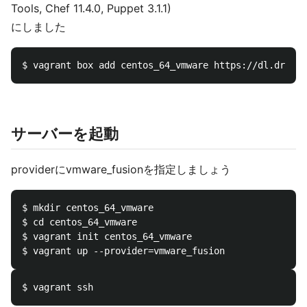
Tools, Chef 11.4.0, Puppet 3.1.1)
にしました
サーバーを起動
providerにvmware_fusionを指定しましょう
$ mkdir centos_64_vmware

$ cd centos_64_vmware

$ vagrant init centos_64_vmware
