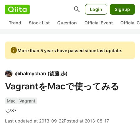
search
Login
Signup
Trend
Stock List
Question
Official Event
Official
info
More than 5 years have passed since last update.
@
balmychan
(
後藤 歩
)
VagrantをMacで使ってみる
Mac
Vagrant
87
Last updated at
2013-09-22
Posted at
2013-08-17