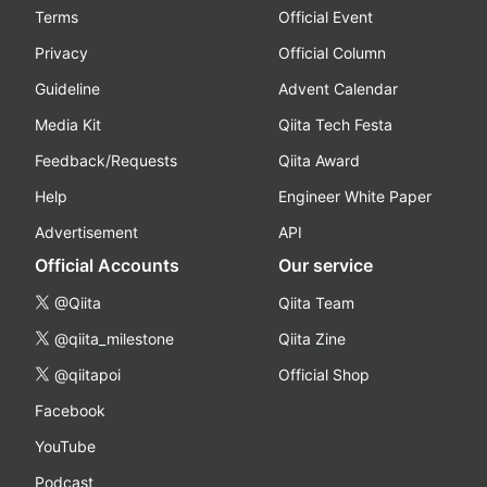
Terms
Official Event
Privacy
Official Column
Guideline
Advent Calendar
Media Kit
Qiita Tech Festa
Feedback/Requests
Qiita Award
Help
Engineer White Paper
Advertisement
API
Official Accounts
Our service
@Qiita
Qiita Team
@qiita_milestone
Qiita Zine
@qiitapoi
Official Shop
Facebook
YouTube
Podcast