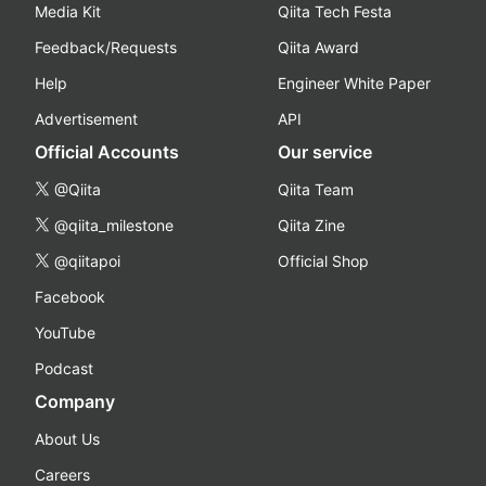
Media Kit
Qiita Tech Festa
Feedback/Requests
Qiita Award
Help
Engineer White Paper
Advertisement
API
Official Accounts
Our service
@Qiita
Qiita Team
@qiita_milestone
Qiita Zine
@qiitapoi
Official Shop
Facebook
YouTube
Podcast
Company
About Us
Careers