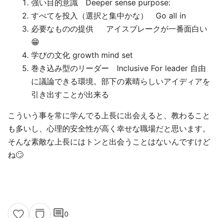
強い目的意識 Deeper sense purpose:
すべてを投入（選択と集中かな） Go all in
必要なものの提供 アイスブレークが一番面白い
😁
学びの文化 growth mind set
巻き込み型のリーダー Inclusive For leader 自由
に議論できる環境。部下の素晴らしいアイディアを
引き出すことが出来る
こういう事を常に学んでる上長に出会えると、教わること
も多いし、心理的安全性が高く幸せな職場だと思います。
そんな素敵な上長にはトンと出会うことはないんですけど
ね🙄
comment
0