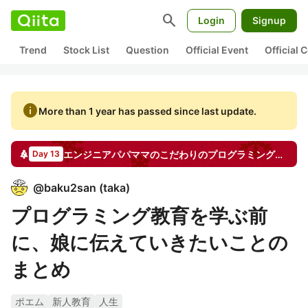
search
Login
Signup
Trend
Stock List
Question
Official Event
Official
info
More than 1 year has passed since last update.
エンジニアパパママのこだわりのプログラミング教育法
Day 13
@
baku2san
(
taka
)
プログラミング教育を学ぶ前
に、娘に伝えていきたいことの
まとめ
ポエム
新人教育
人生