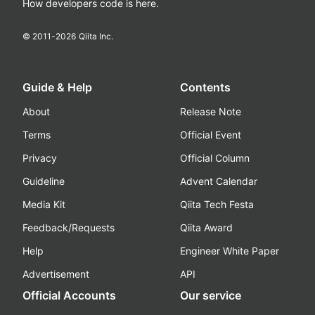
How developers code is here.
© 2011-
2026
Qiita Inc.
Guide & Help
Contents
About
Release Note
Terms
Official Event
Privacy
Official Column
Guideline
Advent Calendar
Media Kit
Qiita Tech Festa
Feedback/Requests
Qiita Award
Help
Engineer White Paper
Advertisement
API
Official Accounts
Our service