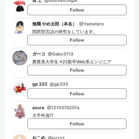
吉 土
@
sushikichigai
Follow
無職 やめ太郎（本名）
@
Yametaro
関西型言語の研究をしています。
Follow
ガーコ
@
Gako3113
農業系大学生→23新卒Web系エンジニア
Follow
gp 333
@
gp333
Follow
azure
@
1210370201a
大手外資IT
Follow
おこめ
@
nzzzz