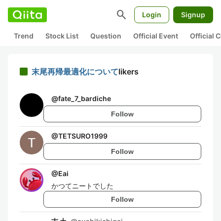
search
Login
Signup
Trend
Stock List
Question
Official Event
Official
末尾再帰最適化について
likers
@
fate_7_bardiche
Follow
@
TETSURO1999
Follow
@
Eai
かつてニートでした
Follow