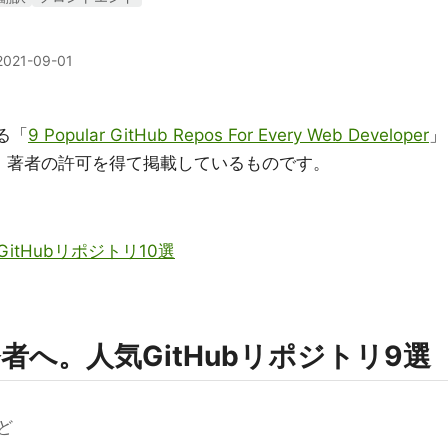
2021-09-01
よる「
9 Popular GitHub Repos For Every Web Developer
」
を、著者の許可を得て掲載しているものです。
tHubリポジトリ10選
へ。人気GitHubリポジトリ9選
ど