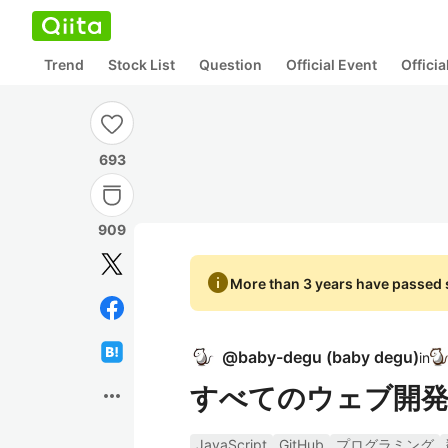
Trend
Stock List
Question
Official Event
Offici
693
909
info
More than 3 years have passed s
@
baby-degu
(
baby degu
)
in
すべてのウェブ開発者
more_horiz
JavaScript
GitHub
プログラミング