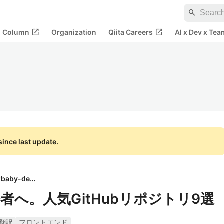
search
open_in_new
open_in_new
al Column
Organization
Qiita Careers
AI x Dev x Tea
ince last update.
baby-degu
へ。人気GitHubリポジトリ9選
翻訳
フロントエンド