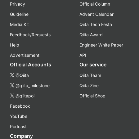
Privacy
Official Column
Guideline
Advent Calendar
Media Kit
Qiita Tech Festa
Feedback/Requests
Qiita Award
Help
Engineer White Paper
Advertisement
API
Official Accounts
Our service
@Qiita
Qiita Team
@qiita_milestone
Qiita Zine
@qiitapoi
Official Shop
Facebook
YouTube
Podcast
Company