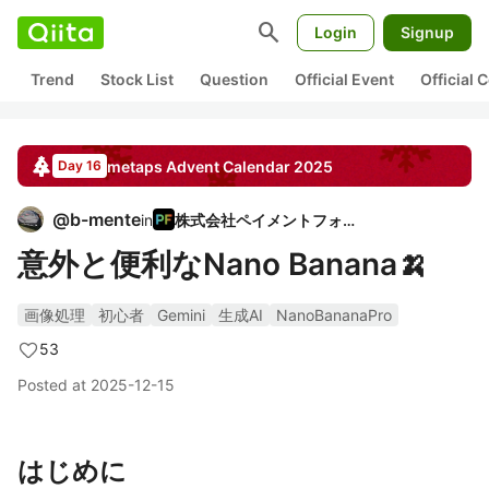
search
Login
Signup
Trend
Stock List
Question
Official Event
Official
metaps
Advent Calendar
2025
Day 16
@
b-mente
in
株式会社ペイメントフォー
意外と便利なNano Banana🍌
画像処理
初心者
Gemini
生成AI
NanoBananaPro
53
Posted at
2025-12-15
はじめに