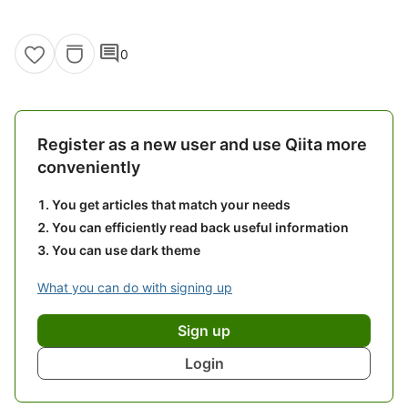
comment
0
Register as a new user and use Qiita more
conveniently
You get articles that match your needs
You can efficiently read back useful information
You can use dark theme
What you can do with signing up
Sign up
Login