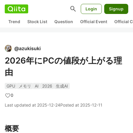
search
Login
Signup
Trend
Stock List
Question
Official Event
Official
@
azukisuki
2026年にPCの値段が上がる理
由
GPU
メモリ
AI
2026
生成AI
0
Last updated at
2025-12-24
Posted at
2025-12-11
概要