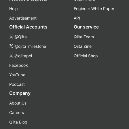
Help
Engineer White Paper
Advertisement
API
Official Accounts
Our service
@Qiita
Qiita Team
@qiita_milestone
Qiita Zine
@qiitapoi
Official Shop
Facebook
YouTube
Podcast
Company
About Us
Careers
Qiita Blog