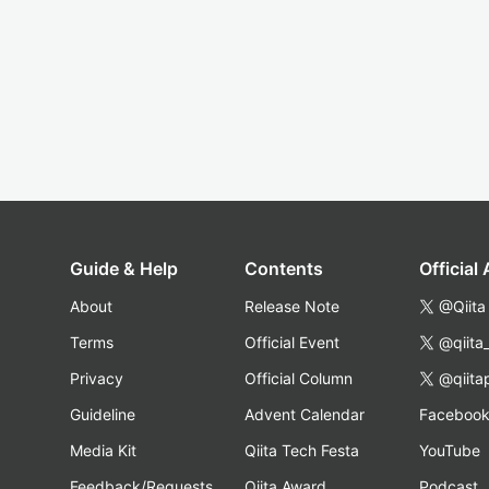
Guide & Help
Contents
Official
About
Release Note
@Qiita
Terms
Official Event
@qiita
Privacy
Official Column
@qiita
Guideline
Advent Calendar
Faceboo
Media Kit
Qiita Tech Festa
YouTube
Feedback/Requests
Qiita Award
Podcast