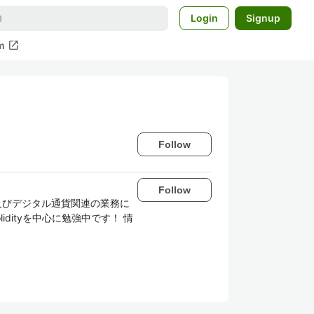
Login
Signup
open_in_new
m
Follow
Follow
及びデジタル通貨関連の業務に
idityを中心に勉強中です！ 情