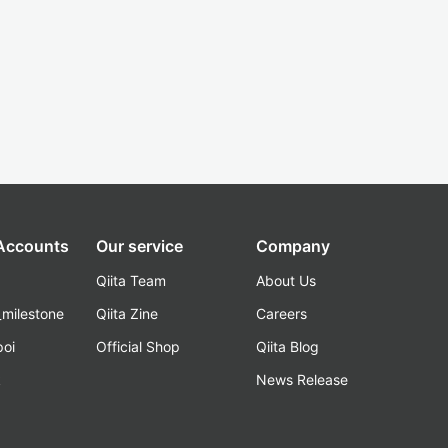
 Accounts
Our service
Company
Qiita Team
About Us
_milestone
Qiita Zine
Careers
poi
Official Shop
Qiita Blog
k
News Release