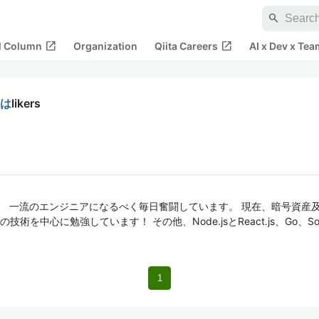
search
open_in_new
open_in_new
al Column
Organization
Qiita Careers
AI x Dev x Tea
とは
likers
す。 一流のエンジニアになるべく毎日奮闘しています。 現在、暗号資産
を中心に勉強しています！ その他、Node.jsとReact.js、Go、Sol
1