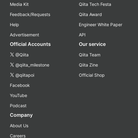
Media Kit
Qiita Tech Festa
Feedback/Requests
Qiita Award
Help
Engineer White Paper
Advertisement
API
Official Accounts
Our service
@Qiita
Qiita Team
@qiita_milestone
Qiita Zine
@qiitapoi
Official Shop
Facebook
YouTube
Podcast
Company
About Us
Careers