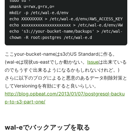
sudo su -

umask u=rwx,g=rx,o=

mkdir -p /etc/wal-e.d/env

echo XXXXXXXXX > /etc/wal-e.d/env/AWS_ACCESS_KEY_ID

echo xxxxxxxxxxxxxxxxxxxxx > /etc/wal-e.d/env/AWS_SE
echo 's3://your-bucket-name/backups' > /etc/wal-e.d/
ここyour-bucket-nameはs3のUS Standardに作る。
(wal-eは現状us-eastでしか動かない。
Issue
は出来ている
のでもうすぐ出来るようになるかもしれないけれど。)
さらに以下のブログによると悪意のあるデータ削除対策と
してVersioningを有効にすると良いらしい。
http://blog.opbeat.com/2013/01/07/postgresql-backu
p-to-s3-part-one/
wal-eでバックアップを取る