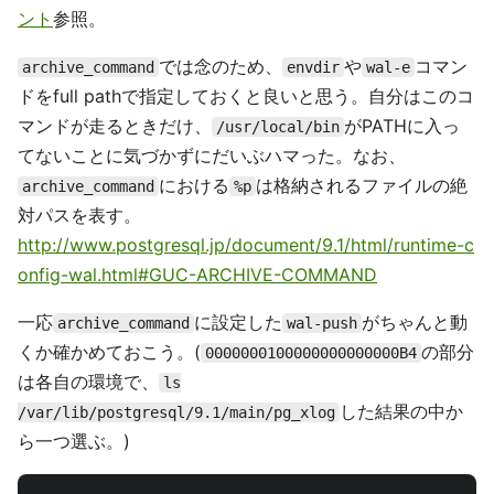
ント
参照。
では念のため、
や
コマン
archive_command
envdir
wal-e
ドをfull pathで指定しておくと良いと思う。自分はこのコ
マンドが走るときだけ、
がPATHに入っ
/usr/local/bin
てないことに気づかずにだいぶハマった。なお、
における
は格納されるファイルの絶
archive_command
%p
対パスを表す。
http://www.postgresql.jp/document/9.1/html/runtime-c
onfig-wal.html#GUC-ARCHIVE-COMMAND
一応
に設定した
がちゃんと動
archive_command
wal-push
くか確かめておこう。(
の部分
0000000100000000000000B4
は各自の環境で、
ls
した結果の中か
/var/lib/postgresql/9.1/main/pg_xlog
ら一つ選ぶ。)