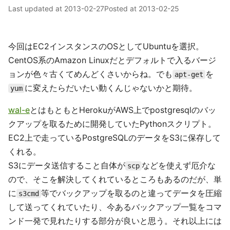
Last updated at
2013-02-27
Posted at
2013-02-25
今回はEC2インスタンスのOSとしてUbuntuを選択。
CentOS系のAmazon Linuxだとデフォルトで入るバージ
ョンが色々古くてめんどくさいからね。でも
を
apt-get
に変えたらだいたい動くんじゃないかと期待。
yum
wal-e
とはもともとHerokuがAWS上でpostgresqlのバッ
クアップを取るために開発していたPythonスクリプト。
EC2上で走っているPostgreSQLのデータをS3に保存して
くれる。
S3にデータ送信すること自体が
などを使えず厄介な
scp
ので、そこを解決してくれているところもあるのだが、単
に
等でバックアップを取るのと違ってデータを圧縮
s3cmd
して送ってくれていたり、今あるバックアップ一覧をコマ
ンド一発で見れたりする部分が良いと思う。それ以上には