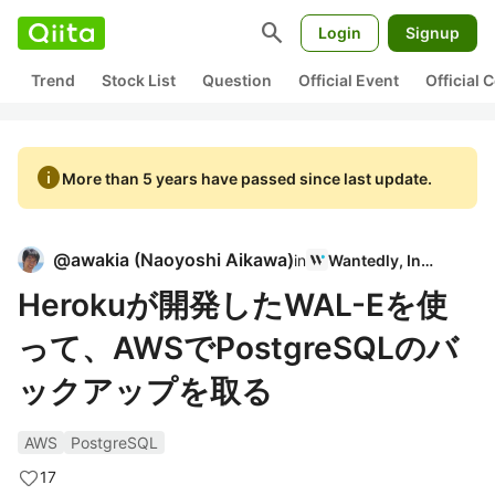
search
Login
Signup
Trend
Stock List
Question
Official Event
Official
info
More than 5 years have passed since last update.
@
awakia
(
Naoyoshi Aikawa
)
in
Wantedly, Inc.
Herokuが開発したWAL-Eを使
って、AWSでPostgreSQLのバ
ックアップを取る
AWS
PostgreSQL
17