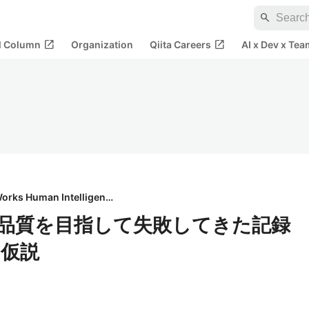
search
open_in_new
open_in_new
al Column
Organization
Qiita Careers
AI x Dev x Tea
株式会社Works Human Intelligence
で商用品質を目指して失敗してきた記録
仮説