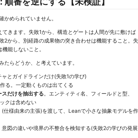
: 順番を逆にする【未検証】
確かめられていません。
えてきます。失敗1から、構造とゲートは人間が先に敷けば
敗2から、別経路の成果物の突き合わせは機能すること。
は機能しないこと。
みたらどうか、と考えています。
ャとガイドラインだけ(失敗1の学び)
を速く作る。一定動くものは出てくる
ースだけを抽出する
。エンティティ名、フィールドと型、
ジックは含めない
(仕様由来の主張)を渡して、Leanで小さな抽象モデルを
意図の違いや境界の不整合を検知する(失敗2の学びの発展