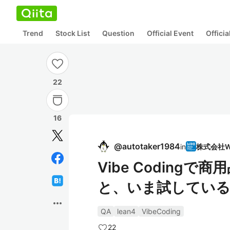
Trend
Stock List
Question
Official Event
Offici
22
16
@
autotaker1984
in
Vibe Coding
と、いま試している
more_horiz
QA
lean4
VibeCoding
22