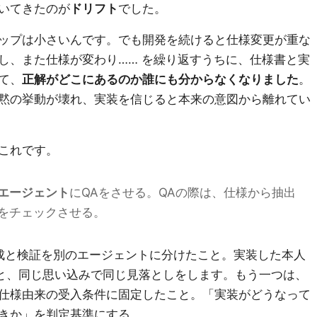
いてきたのが
ドリフト
でした。
ップは小さいんです。でも開発を続けると仕様変更が重な
し、また仕様が変わり…… を繰り返すうちに、仕様書と実
て、
正解がどこにあるのか誰にも分からなくなりました
。
黙の挙動が壊れ、実装を信じると本来の意図から離れてい
これです。
エージェント
にQAをさせる。QAの際は、仕様から抽出
をチェックさせる。
成と検証を別のエージェントに分けたこと。実装した本人
ると、同じ思い込みで同じ見落としをします。もう一つは、
仕様由来の受入条件に固定したこと。「実装がどうなって
きか」を判定基準にする。