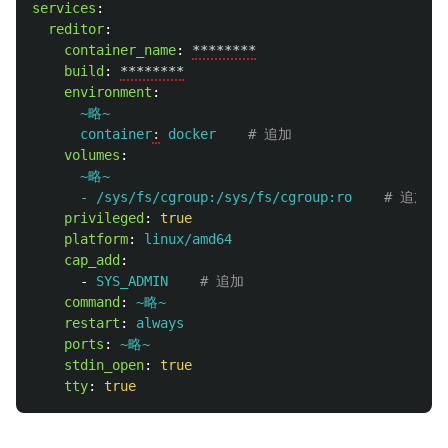
services
:
reditor
:
container_name
:
********
build
:
********
environment
:
~略~
container
:
docker
# 追加
volumes
:
~略~
- /sys/fs/cgroup:/sys/fs/cgroup:ro
# 追加
privileged
:
true
platform
:
linux/amd64
cap_add
:
-
SYS_ADMIN
# 追加
command
:
~略~
restart
:
always
ports
:
~略~
stdin_open
:
true
tty
:
true