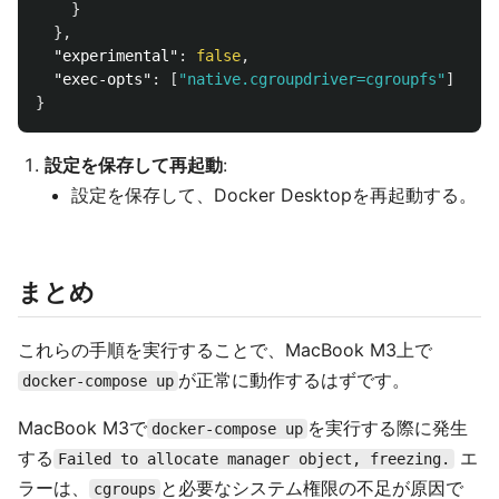
}
},
"experimental"
:
false
,
"exec-opts"
:
[
"native.cgroupdriver=cgroupfs"
]
#
}
設定を保存して再起動
:
設定を保存して、Docker Desktopを再起動する。
まとめ
これらの手順を実行することで、MacBook M3上で
が正常に動作するはずです。
docker-compose up
MacBook M3で
を実行する際に発生
docker-compose up
する
エ
Failed to allocate manager object, freezing.
ラーは、
と必要なシステム権限の不足が原因で
cgroups