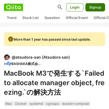
search
Login
Signup
Trend
Stock List
Question
Official Event
Official
info
More than 1 year has passed since last update.
@
atsudora-san
(
Atsudora san
)
in
BASHAKA株式会社
MacBook M3で発生する`Failed
to allocate manager object, fre
ezing.`の解決方法
Mac
Docker
systemd
cgroups
docker-compose