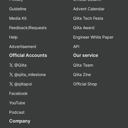
Guideline
Advent Calendar
Media Kit
Qiita Tech Festa
Feedback/Requests
Qiita Award
Help
Engineer White Paper
Advertisement
API
Official Accounts
Our service
@Qiita
Qiita Team
@qiita_milestone
Qiita Zine
@qiitapoi
Official Shop
Facebook
YouTube
Podcast
Company