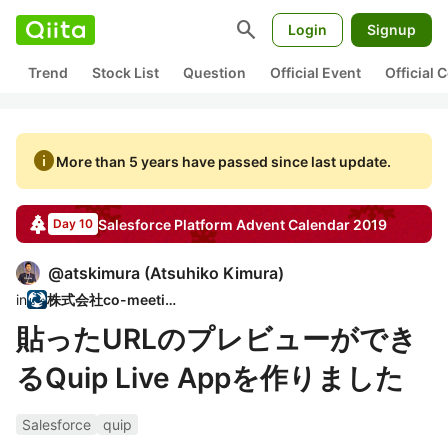
search
Login
Signup
Trend
Stock List
Question
Official Event
Official
info
More than 5 years have passed since last update.
Salesforce Platform
Advent Calendar
2019
Day 10
@
atskimura
(
Atsuhiko Kimura
)
in
株式会社co-meeting
貼ったURLのプレビューができ
るQuip Live Appを作りました
Salesforce
quip