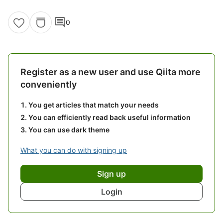
comment
0
Register as a new user and use Qiita more
conveniently
You get articles that match your needs
You can efficiently read back useful information
You can use dark theme
What you can do with signing up
Sign up
Login