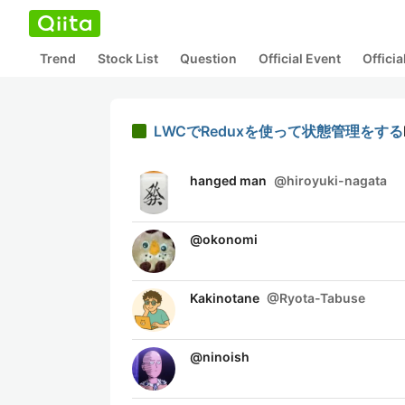
Trend
Stock List
Question
Official Event
Offici
LWCでReduxを使って状態管理をする
hanged man
@
hiroyuki-nagata
@
okonomi
Kakinotane
@
Ryota-Tabuse
@
ninoish