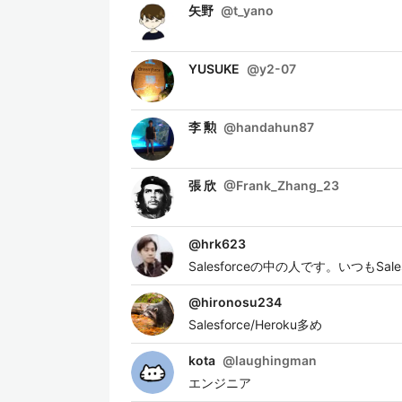
矢野
@
t_yano
YUSUKE
@
y2-07
李 勲
@
handahun87
張 欣
@
Frank_Zhang_23
@
hrk623
Salesforceの中の人です。いつも
@
hironosu234
Salesforce/Heroku多め
kota
@
laughingman
エンジニア