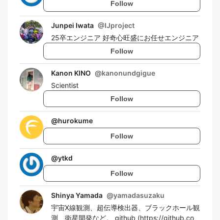
Follow
Junpei Iwata
@
IJproject
25卒エンジニア 好奇心旺盛にお任せエンジニア
Follow
Kanon KINO
@
kanonundgigue
Scientist
Follow
@
hurokume
Follow
@
ytkd
Follow
Shinya Yamada
@
yamadasuzaku
宇宙X線観測、超伝導検出器、ブラックホール観
測、衛星開発など。 github (https://github.co