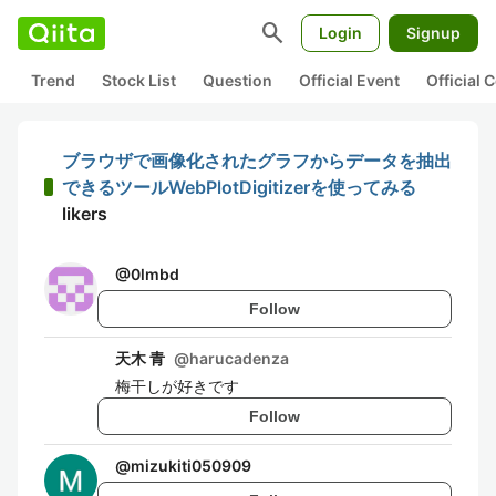
search
Login
Signup
Trend
Stock List
Question
Official Event
Official
ブラウザで画像化されたグラフからデータを抽出
できるツールWebPlotDigitizerを使ってみる
likers
@
0lmbd
Follow
天木 青
@
harucadenza
梅干しが好きです
Follow
@
mizukiti050909