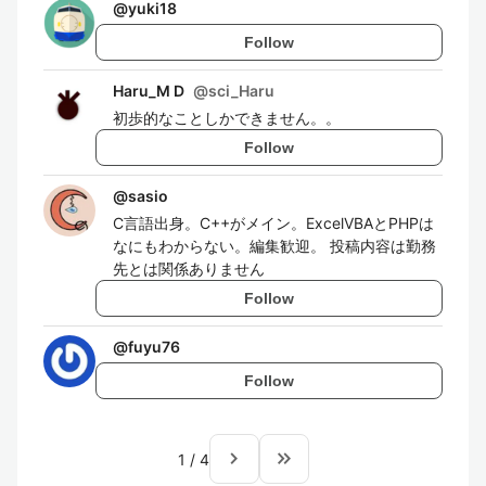
@
yuki18
Follow
Haru_M D
@
sci_Haru
初歩的なことしかできません。。
Follow
@
sasio
C言語出身。C++がメイン。ExcelVBAとPHPは
なにもわからない。編集歓迎。 投稿内容は勤務
先とは関係ありません
Follow
@
fuyu76
Follow
navigate_next
keyboard_double_arrow_right
1
/
4