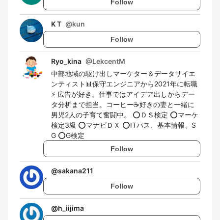
Follow
K T
@
kun
Follow
Ryo_kina
@
LekcentM
中部地域の駆け出しマーケター＆データサイエ
ンティスト📊保守エンジニアから2021年に転職
⚡️ 広告が好き。仕事ではアイデア出しからデー
タ分析まで担当。コーヒー☕️好きの妻と一緒に
男児2人の子育て奮闘中。 ⭕️ＤＳ検定 ⭕️マーケ
検定3級 ⭕️マナビＤＸ ⭕️ITパス、基本情報、S
G ⭕️G検定
Follow
@
sakana211
Follow
@
h_iijima