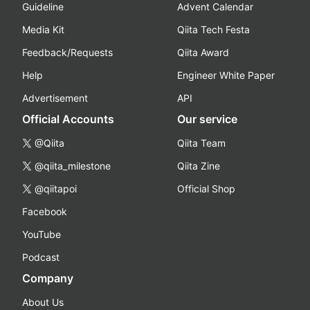
Guideline
Advent Calendar
Media Kit
Qiita Tech Festa
Feedback/Requests
Qiita Award
Help
Engineer White Paper
Advertisement
API
Official Accounts
Our service
@Qiita
Qiita Team
@qiita_milestone
Qiita Zine
@qiitapoi
Official Shop
Facebook
YouTube
Podcast
Company
About Us