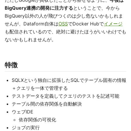
ただしGoogleが買収したことから察せるように、
今後は
BigQuery連携の開発に注力する
ということで、今から
BigQuery以外の人が飛びつくのは少し危ないかもしれま
せんが、Dataform自体は
OSS
でDocker Hubで
イメージ
も配信されているので、絶対に避けたほうがいいわけでも
ないかもしれませんが。
特徴
SQLXという独自に拡張したSQLでテーブル固有の情報
＋クエリを一体で管理する
テストデータを定義してクエリのテストを記述可能
テーブル間の依存関係を自動解決
ウェブIDE
依存関係の可視化
ジョブの実行