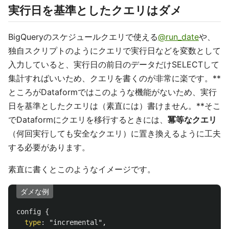
実行日を基準としたクエリはダメ
BigQueryのスケジュールクエリで使える
@run_date
や、
独自スクリプトのようにクエリで実行日などを変数として
入力していると、実行日の前日のデータだけSELECTして
集計すればいいため、クエリを書くのが非常に楽です。**
ところがDataformではこのような機能がないため、実行
日を基準としたクエリは（素直には）書けません。**そこ
でDataformにクエリを移行するときには、
冪等なクエリ
（何回実行しても安全なクエリ）に置き換えるように工夫
する必要があります。
素直に書くとこのようなイメージです。
ダメな例
config
{
type
:
"incremental"
,