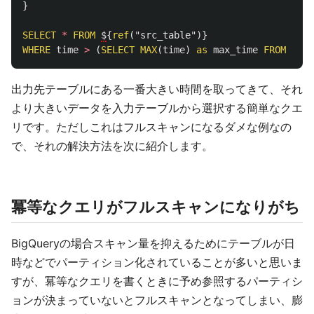
}
SELECT
*
FROM
$
{
ref
(
"src_table"
)}
WHERE
time
>
(
SELECT
MAX
(
time
)
as
max_time
FROM
$
{
se
出力先テーブルにある一番大きい時間を取ってきて、それ
より大きいデータを入力テーブルから選択する簡単なクエ
リです。ただしこれはフルスキャンになるダメな例なの
で、それの解決方法を次に紹介します。
冪等なクエリがフルスキャンになりがち
BigQueryの場合スキャン量を抑えるためにテーブルが日
時などでパーティション化されていることが多いと思いま
すが、冪等なクエリを書くときに予め参照するパーティシ
ョンが決まっていないとフルスキャンとなってしまい、膨