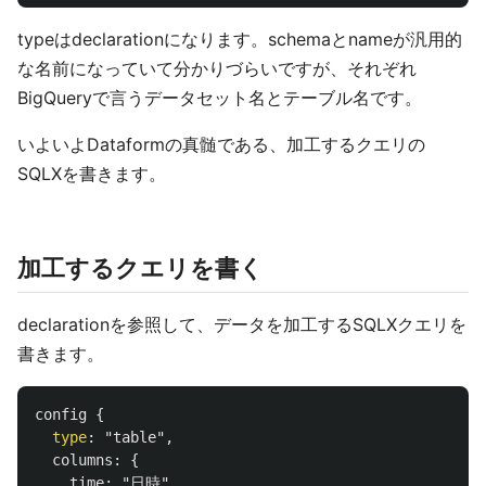
typeはdeclarationになります。schemaとnameが汎用的
な名前になっていて分かりづらいですが、それぞれ
BigQueryで言うデータセット名とテーブル名です。
いよいよDataformの真髄である、加工するクエリの
SQLXを書きます。
加工するクエリを書く
declarationを参照して、データを加工するSQLXクエリを
書きます。
config
{
type
:
"table"
,
columns
:
{
time
:
"日時"
,