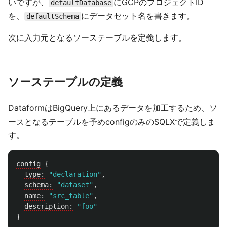
いですが、
にGCPのプロジェクトID
defaultDatabase
を、
にデータセット名を書きます。
defaultSchema
次に入力元となるソーステーブルを定義します。
ソーステーブルの定義
DataformはBigQuery上にあるデータを加工するため、ソ
ースとなるテーブルを予めconfigのみのSQLXで定義しま
す。
config
{
type:
"declaration"
,
schema:
"dataset"
,
name:
"src_table"
,
description:
"foo"
}