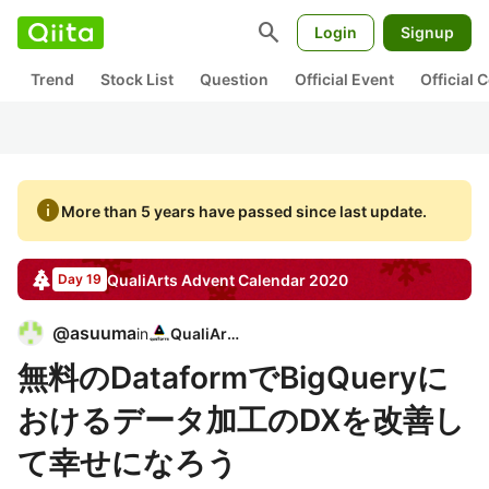
search
Login
Signup
Trend
Stock List
Question
Official Event
Official
info
More than 5 years have passed since last update.
QualiArts
Advent Calendar
2020
Day 19
@
asuuma
in
QualiArts
無料のDataformでBigQueryに
おけるデータ加工のDXを改善し
て幸せになろう