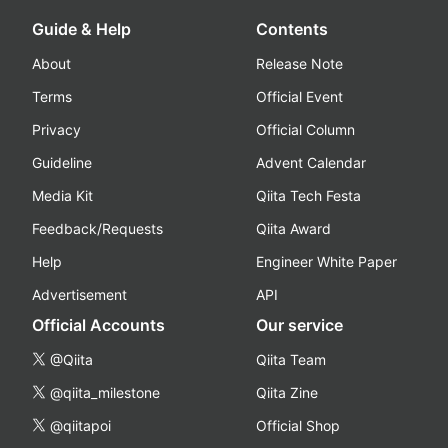
Guide & Help
Contents
About
Release Note
Terms
Official Event
Privacy
Official Column
Guideline
Advent Calendar
Media Kit
Qiita Tech Festa
Feedback/Requests
Qiita Award
Help
Engineer White Paper
Advertisement
API
Official Accounts
Our service
@Qiita
Qiita Team
@qiita_milestone
Qiita Zine
@qiitapoi
Official Shop