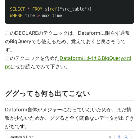
SELECT
*
FROM
$
{
ref
(
"src_table"
)}
WHERE
time
>
max_time
このDECLAREのテクニックは、Dataformに限らず通常
のBigQueryでも使えるため、覚えておくと良さそうで
す。
このテクニックを含めた
DataformにおけるBigQueryのti
ps
はぜひ読んでみて下さい。
ググっても何も出てこない
Dataform自体がメジャーになっていないためか、まだ情
報が少ないためか、ググると全く関係ないデータが出てき
がちです。