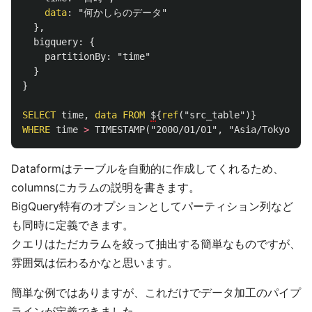
data
:
"何かしらのデータ"
},
bigquery
:
{
partitionBy
:
"time"
}
}
SELECT
time
,
data
FROM
$
{
ref
(
"src_table"
)}
WHERE
time
>
TIMESTAMP
(
"2000/01/01"
,
"Asia/Tokyo"
)
Dataformはテーブルを自動的に作成してくれるため、
columnsにカラムの説明を書きます。
BigQuery特有のオプションとしてパーティション列など
も同時に定義できます。
クエリはただカラムを絞って抽出する簡単なものですが、
雰囲気は伝わるかなと思います。
簡単な例ではありますが、これだけでデータ加工のパイプ
ラインが定義できました。