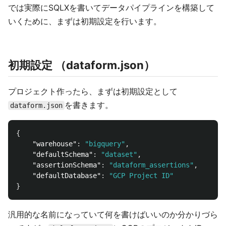
では実際にSQLXを書いてデータパイプラインを構築して
いくために、まずは初期設定を行います。
初期設定 （dataform.json）
プロジェクト作ったら、まずは初期設定として
を書きます。
dataform.json
{
"warehouse"
:
"bigquery"
,
"defaultSchema"
:
"dataset"
,
"assertionSchema"
:
"dataform_assertions"
,
"defaultDatabase"
:
"GCP Project ID"
}
汎用的な名前になっていて何を書けばいいのか分かりづら