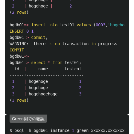
2
|
hogehoge
|
2
(
2
rows
)
bgdb01
=>
insert
into
test01
values
(
0003
,
'hogehogeho
INSERT
0
1
bgdb01
=>
commit
;
WARNING
:
there
is
no
transaction
in
progress
COMMIT
bgdb01
=>
bgdb01
=>
select
*
from
test01
;
id
|
name
|
testcol
------+--------------+---------
1
|
hogehoge
|
1
2
|
hogehoge
|
2
3
|
hogehogehoge
|
3
(
3
rows
)
Green側での確認
$
psql
-
h
bgdb01
-
instance
-
1
-
green
-
xxxxxx
.
xxxxxxxxxxx