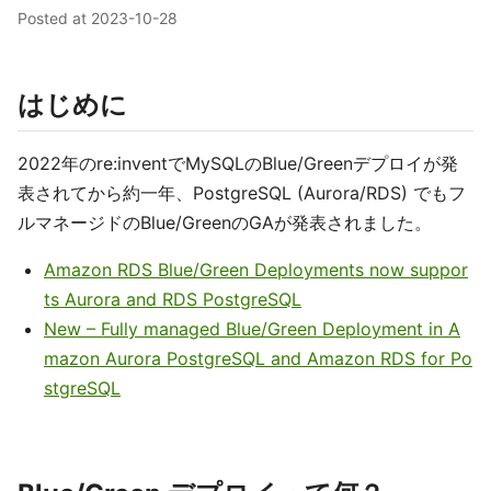
Posted at
2023-10-28
はじめに
2022年のre:inventでMySQLのBlue/Greenデプロイが発
表されてから約一年、PostgreSQL (Aurora/RDS) でもフ
ルマネージドのBlue/GreenのGAが発表されました。
Amazon RDS Blue/Green Deployments now suppor
ts Aurora and RDS PostgreSQL
New – Fully managed Blue/Green Deployment in A
mazon Aurora PostgreSQL and Amazon RDS for Po
stgreSQL