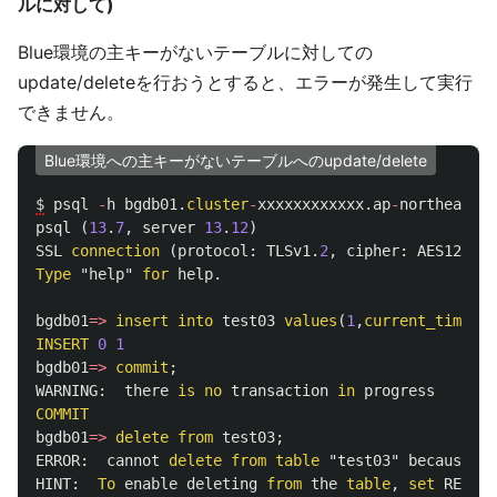
ルに対して)
Blue環境の主キーがないテーブルに対しての
update/deleteを行おうとすると、エラーが発生して実行
できません。
Blue環境への主キーがないテーブルへのupdate/delete
$
psql
-
h
bgdb01
.
cluster
-
xxxxxxxxxxxx
.
ap
-
northeast
-
1
psql
(
13
.
7
,
server
13
.
12
)
SSL
connection
(
protocol
:
TLSv1
.
2
,
cipher
:
AES128
-
SH
Type
"help"
for
help
.
bgdb01
=>
insert
into
test03
values
(
1
,
current_timesta
INSERT
0
1
bgdb01
=>
commit
;
WARNING
:
there
is
no
transaction
in
progress
COMMIT
bgdb01
=>
delete
from
test03
;
ERROR
:
cannot
delete
from
table
"test03"
because
it
HINT
:
To
enable
deleting
from
the
table
,
set
REPLIC