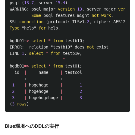
psql
(
13
.
7
,
server
15
.
4
)
WARNING
:
psql
major
version
13
,
server
major
version
Some
psql
features
might
not
work
.
SSL
connection
(
protocol
:
TLSv1
.
2
,
cipher
:
AES128
-
SH
Type
"help"
for
help
.
bgdb01
=>
select
*
from
testb10
;
ERROR
:
relation
"testb10"
does
not
exist
LINE
1
:
select
*
from
testb10
;
^
bgdb01
=>
select
*
from
test01
;
id
|
name
|
testcol
------+--------------+---------
1
|
hogehoge
|
1
2
|
hogehoge
|
2
3
|
hogehogehoge
|
3
(
3
rows
)
Blue環境へのDDLの実行