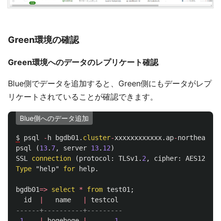
Green環境の確認
Green環境へのデータのレプリケート確認
Blue側でデータを追加すると、Green側にもデータがレプ
リケートされていることが確認できます。
Blue側へのデータ追加
$
psql
-
h
bgdb01
.
cluster
-
xxxxxxxxxxxx
.
ap
-
northeast
-
1
psql
(
13
.
7
,
server
13
.
12
)
SSL
connection
(
protocol
:
TLSv1
.
2
,
cipher
:
AES128
-
SH
Type
"help"
for
help
.
bgdb01
=>
select
*
from
test01
;
id
|
name
|
testcol
------+----------+---------
1
|
hogehoge
|
1