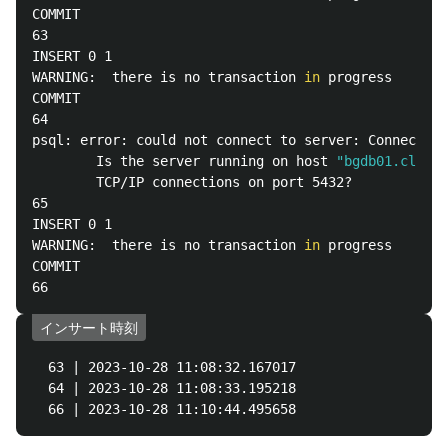
COMMIT

63

INSERT 0 1

WARNING:  there is no transaction 
in 
progress

COMMIT

64

psql: error: could not connect to server: Connection
        Is the server running on host 
"bgdb01.cluste
        TCP/IP connections on port 5432?

65

INSERT 0 1

WARNING:  there is no transaction 
in 
progress

COMMIT

インサート時刻
  63 | 2023-10-28 11:08:32.167017

  64 | 2023-10-28 11:08:33.195218
