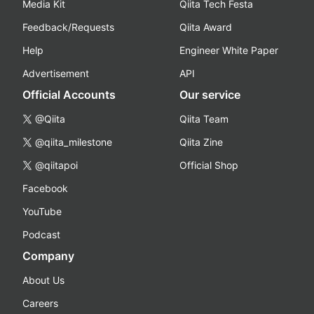
Media Kit
Qiita Tech Festa
Feedback/Requests
Qiita Award
Help
Engineer White Paper
Advertisement
API
Official Accounts
Our service
@Qiita
Qiita Team
@qiita_milestone
Qiita Zine
@qiitapoi
Official Shop
Facebook
YouTube
Podcast
Company
About Us
Careers