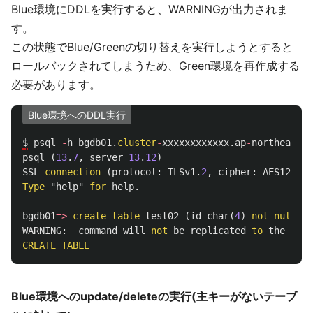
Blue環境にDDLを実行すると、WARNINGが出力されま
す。
この状態でBlue/Greenの切り替えを実行しようとすると
ロールバックされてしまうため、Green環境を再作成する
必要があります。
Blue環境へのDDL実行
$
psql
-
h
bgdb01
.
cluster
-
xxxxxxxxxxxx
.
ap
-
northeast
-
1
psql
(
13
.
7
,
server
13
.
12
)
SSL
connection
(
protocol
:
TLSv1
.
2
,
cipher
:
AES128
-
SH
Type
"help"
for
help
.
bgdb01
=>
create
table
test02
(
id
char
(
4
)
not
null
,
n
WARNING
:
command
will
not
be
replicated
to
the
gree
CREATE
TABLE
Blue環境へのupdate/deleteの実行(主キーがないテーブ