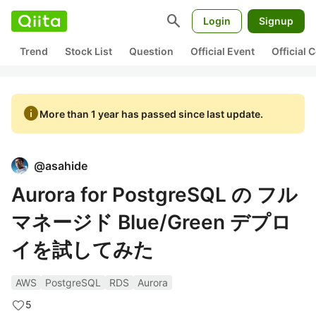
search
Login
Signup
Trend
Stock List
Question
Official Event
Official
info
More than 1 year has passed since last update.
@
asahide
Aurora for PostgreSQL の フル
マネージド Blue/Green デプロ
イを試してみた
AWS
PostgreSQL
RDS
Aurora
5