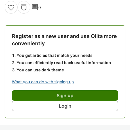
comment
0
Register as a new user and use Qiita more
conveniently
You get articles that match your needs
You can efficiently read back useful information
You can use dark theme
What you can do with signing up
Sign up
Login