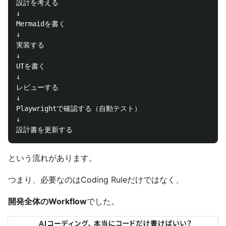
設計を考える

↓

Mermaidを書く

↓

実装する

↓

UTを書く

↓

レビューする

↓

Playwrightで確認する（自動テスト）

↓

という流れがあります。
つまり、必要なのはCoding Ruleだけではなく、
開発全体のWorkflow
でした。