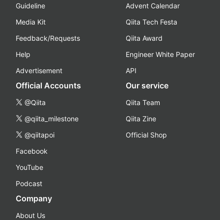
Guideline
Advent Calendar
Media Kit
Qiita Tech Festa
Feedback/Requests
Qiita Award
Help
Engineer White Paper
Advertisement
API
Official Accounts
Our service
@Qiita
Qiita Team
@qiita_milestone
Qiita Zine
@qiitapoi
Official Shop
Facebook
YouTube
Podcast
Company
About Us