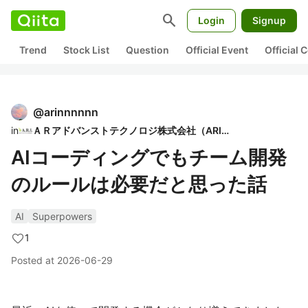
search
Login
Signup
Trend
Stock List
Question
Official Event
Official
@
arinnnnnn
in
ＡＲアドバンストテクノロジ株式会社（ARI）
AIコーディングでもチーム開発
のルールは必要だと思った話
AI
Superpowers
1
Posted at
2026-06-29