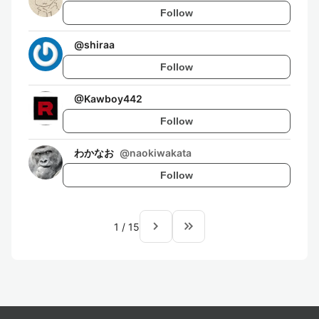
Follow
@
shiraa
Follow
@
Kawboy442
Follow
わかなお
@
naokiwakata
Follow
navigate_next
keyboard_double_arrow_right
1
/
15