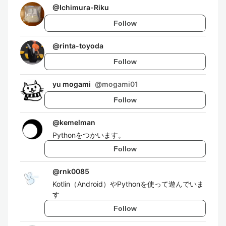
@
Ichimura-Riku
Follow
@
rinta-toyoda
Follow
yu mogami
@
mogami01
Follow
@
kemelman
Pythonをつかいます。
Follow
@
rnk0085
Kotlin（Android）やPythonを使って遊んでいま
す
Follow