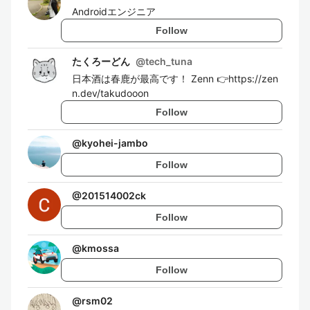
Androidエンジニア
Follow
たくろーどん
@
tech_tuna
日本酒は春鹿が最高です！ Zenn 👉https://zen
n.dev/takudooon
Follow
@
kyohei-jambo
Follow
@
201514002ck
Follow
@
kmossa
Follow
@
rsm02