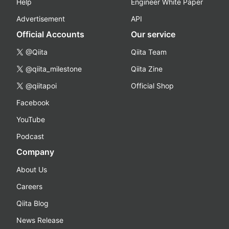
Help
Engineer White Paper
Advertisement
API
Official Accounts
Our service
@Qiita
Qiita Team
@qiita_milestone
Qiita Zine
@qiitapoi
Official Shop
Facebook
YouTube
Podcast
Company
About Us
Careers
Qiita Blog
News Release