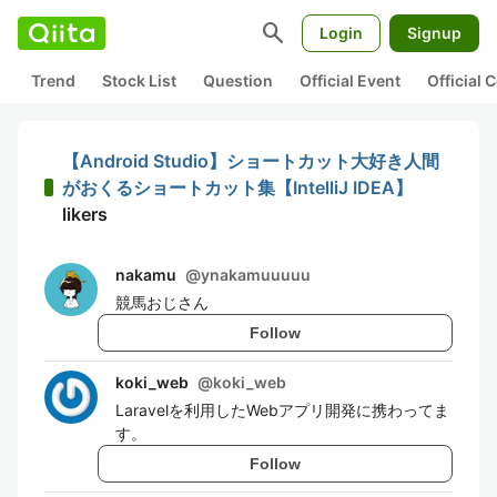
search
Login
Signup
Trend
Stock List
Question
Official Event
Official
【Android Studio】ショートカット大好き人間
がおくるショートカット集【IntelliJ IDEA】
likers
nakamu
@
ynakamuuuuu
競馬おじさん
Follow
koki_web
@
koki_web
Laravelを利用したWebアプリ開発に携わってま
す。
Follow