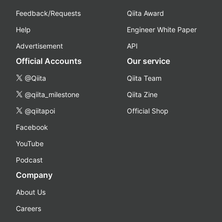
Feedback/Requests
Qiita Award
Help
Engineer White Paper
Advertisement
API
Official Accounts
Our service
@Qiita
Qiita Team
@qiita_milestone
Qiita Zine
@qiitapoi
Official Shop
Facebook
YouTube
Podcast
Company
About Us
Careers