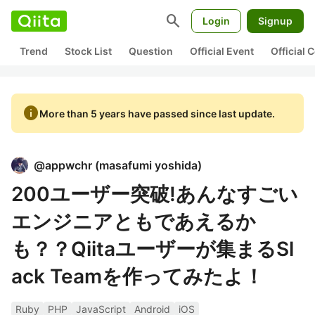
search
Login
Signup
Trend
Stock List
Question
Official Event
Official
info
More than 5 years have passed since last update.
@
appwchr
(
masafumi yoshida
)
200ユーザー突破!あんなすごい
エンジニアともであえるか
も？？Qiitaユーザーが集まるSl
ack Teamを作ってみたよ！
Ruby
PHP
JavaScript
Android
iOS