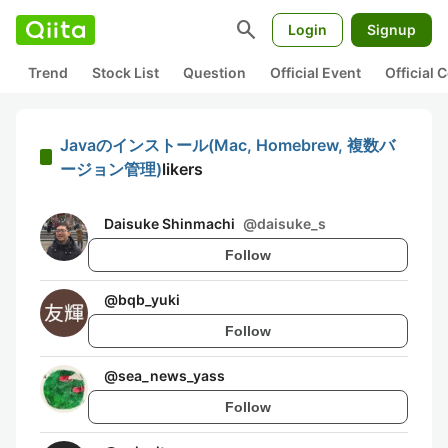
search
Login
Signup
Trend
Stock List
Question
Official Event
Official
Javaのインストール(Mac, Homebrew, 複数バ
ージョン管理)
likers
Daisuke Shinmachi
@
daisuke_s
Follow
@
bqb_yuki
Follow
@
sea_news_yass
Follow