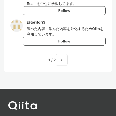
Reactを中心に学習してます。
Follow
@
toritori3
調べた内容・学んだ内容を外化するためQiitaを
利用しています。
Follow
navigate_next
1
/
2