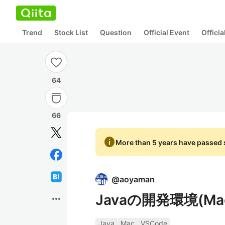
Trend
Stock List
Question
Official Event
Offici
64
66
info
More than 5 years have passed s
@
aoyaman
Javaの開発環境(Mac,
more_horiz
Java
Mac
VSCode