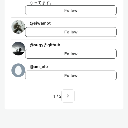
なってます。
Follow
@
siwamot
Follow
@
sugy@github
Follow
@
am_eto
Follow
navigate_next
1
/
2