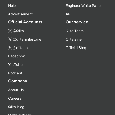
Help
Engineer White Paper
Advertisement
API
Official Accounts
Our service
@Qiita
Qiita Team
@qiita_milestone
Qiita Zine
@qiitapoi
Official Shop
Facebook
YouTube
Podcast
Company
About Us
Careers
Qiita Blog