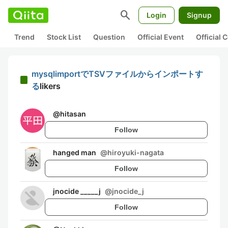
search
Login
Signup
Trend
Stock List
Question
Official Event
Official
mysqlimportでTSVファイルからインポートす
る
likers
@
hitasan
Follow
hanged man
@
hiroyuki-nagata
Follow
jnocide _____j
@
jnocide_j
Follow