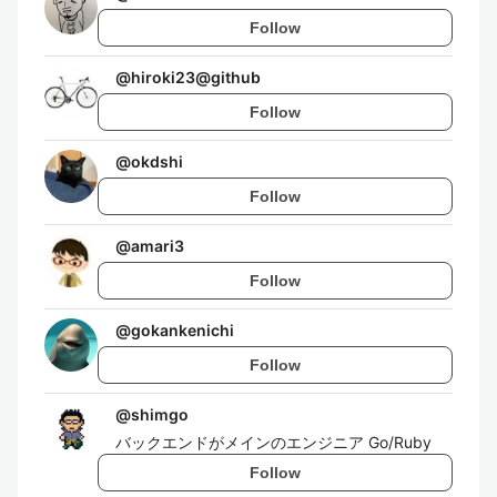
Follow
@
hiroki23@github
Follow
@
okdshi
Follow
@
amari3
Follow
@
gokankenichi
Follow
@
shimgo
バックエンドがメインのエンジニア Go/Ruby
Follow