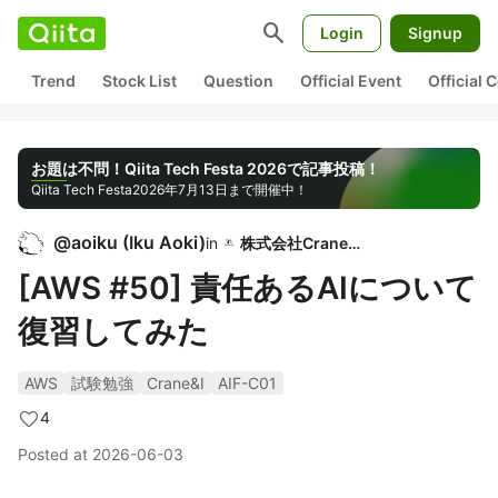
search
Login
Signup
Trend
Stock List
Question
Official Event
Official
お題は不問！Qiita Tech Festa 2026で記事投稿！
Qiita Tech Festa
2026年7月13日まで開催中！
@
aoiku
(
Iku Aoki
)
in
株式会社Crane＆I
[AWS #50] 責任あるAIについて
復習してみた
AWS
試験勉強
Crane&I
AIF-C01
4
Posted at
2026-06-03