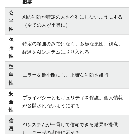
概要
公
AIの判断が特定の人を不利にしないようにする
平
（全ての人が平等に）
性
包
特定の範囲のみではなく、多様な集団、視点、
括
経験をAIシステムに取り入れる
性
堅
牢
エラーを最小限にし、正確な判断を維持
性
安
プライバシーとセキュリティを保護。個人情報
全
が公開されないようにする
性
信
AIシステムが一貫して信頼できる結果を提供
憑
し、ユーザの期待に応える