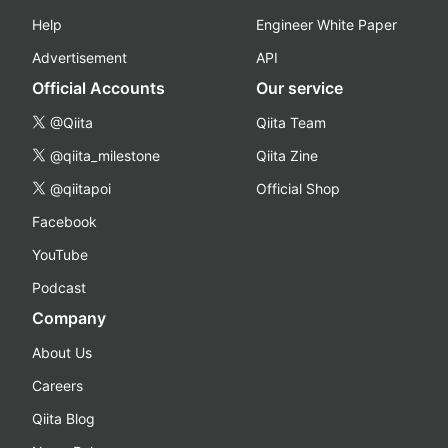
Help
Engineer White Paper
Advertisement
API
Official Accounts
Our service
@Qiita
Qiita Team
@qiita_milestone
Qiita Zine
@qiitapoi
Official Shop
Facebook
YouTube
Podcast
Company
About Us
Careers
Qiita Blog