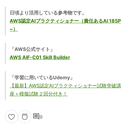
日頃より活用している参考物です。
AWS認定AIプラクティショナー（責任あるAI 185P
~）
「AWS公式サイト」
AWS AIF-C01 Skill Builder
「学習に用いているUdemy」
【最新】AWS認定AIプラクティショナー試験突破講
座＋模擬試験２回分付き！
comment
0