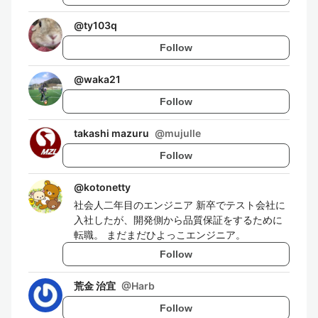
@
ty103q
Follow
@
waka21
Follow
takashi mazuru
@
mujulle
Follow
@
kotonetty
社会人二年目のエンジニア 新卒でテスト会社に
入社したが、開発側から品質保証をするために
転職。 まだまだひよっこエンジニア。
Follow
荒金 治宜
@
Harb
Follow