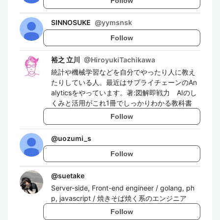
Follow
SINNOSUKE
@
yymsnsk
Follow
裕之 立川
@
HiroyukiTachikawa
統計や機械学習などを自分でやったり人に教え
たりしている人。最近はサプライチェーンのAn
alyticsをやっています。著:図解即戦力 AIのし
くみと活用がこれ1冊でしっかりわかる教科書
Follow
@
uozumi_s
Follow
@
suetake
Server-side, Front-end engineer / golang, ph
p, javascript / 焼きそば焼く系のエンジニア
Follow