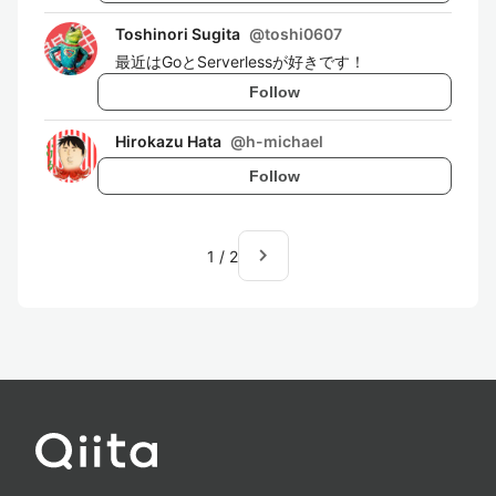
Toshinori Sugita
@
toshi0607
最近はGoとServerlessが好きです！
Follow
Hirokazu Hata
@
h-michael
Follow
navigate_next
1
/
2