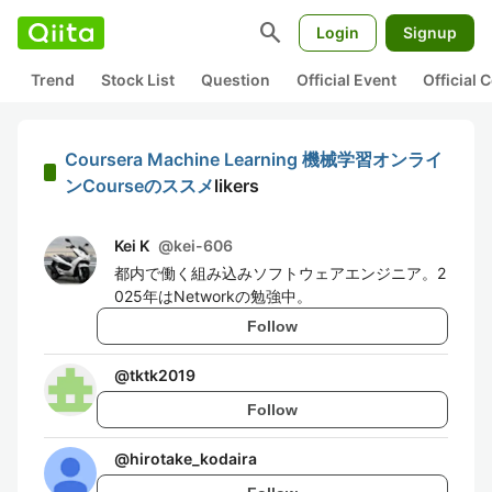
search
Login
Signup
Trend
Stock List
Question
Official Event
Official
Coursera Machine Learning 機械学習オンライ
ンCourseのススメ
likers
Kei K
@
kei-606
都内で働く組み込みソフトウェアエンジニア。2
025年はNetworkの勉強中。
Follow
@
tktk2019
Follow
@
hirotake_kodaira