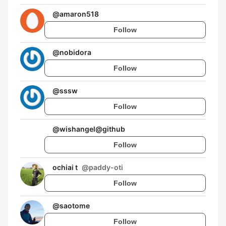
@
amaron518
Follow
@
nobidora
Follow
@
sssw
Follow
@
wishangel@github
Follow
ochiai t
@
paddy-oti
Follow
@
saotome
Follow