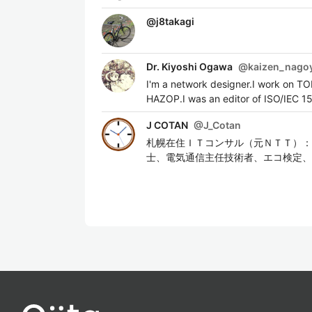
@
j8takagi
Dr. Kiyoshi Ogawa
@
kaizen_nago
I'm a network designer.I work on T
HAZOP.I was an editor of ISO/IEC 1
J COTAN
@
J_Cotan
札幌在住ＩＴコンサル（元ＮＴＴ）：
士、電気通信主任技術者、エコ検定、