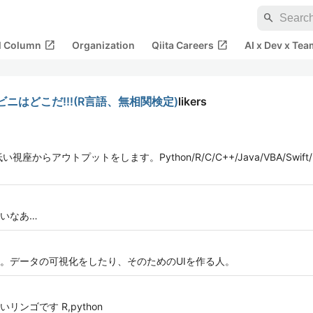
search
open_in_new
open_in_new
al Column
Organization
Qiita Careers
AI x Dev x Tea
はどこだ!!!(R言語、無相関検定)
likers
アウトプットをします。Python/R/C/C++/Java/VBA/Swift/HTM
いなあ…
onが好き。データの可視化をしたり、そのためのUIを作る人。
ンゴです R,python