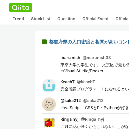
Trend
Stock List
Question
Official Event
Offici
都道府県の人口密度と相関が高いコンビニ
maru nish
@
marunish33
東京大学の学生です。 文京区で最も低い視座から
e/Visual Studio/Docker
KeachT
@
KeachT
完全感覚プログラマー！になれるとい
@saka212
@
saka212
JavaScript・CSSとR・Pyth
Ringa hyj
@
Ringa_hyj
五月に花が咲くかもしれない、しがないリ