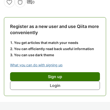
comment
0
Register as a new user and use Qiita more
conveniently
You get articles that match your needs
You can efficiently read back useful information
You can use dark theme
What you can do with signing up
Sign up
Login