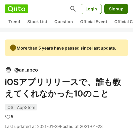
search
Login
Signup
Trend
Stock List
Question
Official Event
Official
info
More than 5 years have passed since last update.
@
an_apco
iOSアプリリリースで、誰も教
えてくれなかった10のこと
iOS
AppStore
5
Last updated at
2021-01-29
Posted at
2021-01-23