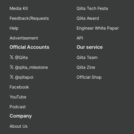
Media Kit
Qiita Tech Festa
Feedback/Requests
Qiita Award
Help
Engineer White Paper
Advertisement
API
Official Accounts
Our service
@Qiita
Qiita Team
@qiita_milestone
Qiita Zine
@qiitapoi
Official Shop
Facebook
YouTube
Podcast
Company
About Us