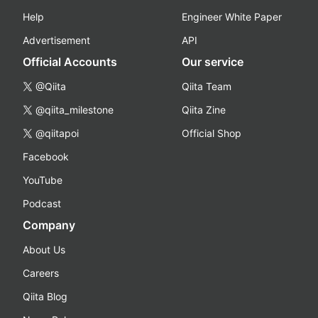
Help
Engineer White Paper
Advertisement
API
Official Accounts
Our service
@Qiita
Qiita Team
@qiita_milestone
Qiita Zine
@qiitapoi
Official Shop
Facebook
YouTube
Podcast
Company
About Us
Careers
Qiita Blog