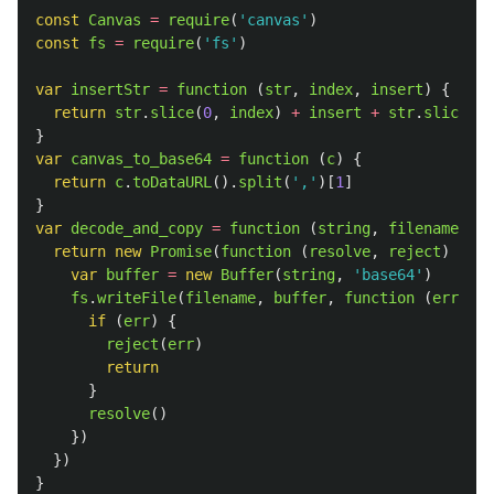
const
Canvas
=
require
(
'
canvas
'
)
const
fs
=
require
(
'
fs
'
)
var
insertStr
=
function 
(
str
,
index
,
insert
)
{
return
str
.
slice
(
0
,
index
)
+
insert
+
str
.
slice
(
in
}
var
canvas_to_base64
=
function 
(
c
)
{
return
c
.
toDataURL
().
split
(
'
,
'
)[
1
]
}
var
decode_and_copy
=
function 
(
string
,
filename
)
{
return
new
Promise
(
function 
(
resolve
,
reject
)
{
var
buffer
=
new
Buffer
(
string
,
'
base64
'
)
fs
.
writeFile
(
filename
,
buffer
,
function 
(
err
)
{
if 
(
err
)
{
reject
(
err
)
return
}
resolve
()
})
})
}