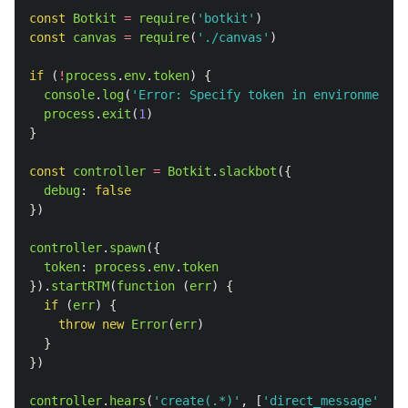
const
Botkit
=
require
(
'
botkit
'
)
const
canvas
=
require
(
'
./canvas
'
)
if 
(
!
process
.
env
.
token
)
{
console
.
log
(
'
Error: Specify token in environment
'
)
process
.
exit
(
1
)
}
const
controller
=
Botkit
.
slackbot
({
debug
:
false
})
controller
.
spawn
({
token
:
process
.
env
.
token
}).
startRTM
(
function 
(
err
)
{
if 
(
err
)
{
throw
new
Error
(
err
)
}
})
controller
.
hears
(
'
create(.*)
'
,
[
'
direct_message
'
,
'
d