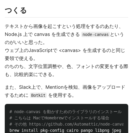
つくる
テキストから画像を起こすという処理をするのあたり、
Node.js 上で canvas を生成できる
という
node-canvas
のがいいと思った。
ウェブ上のJavaScriptで <canvas> を生成するのと同じ
要領で使える。
のちのち、文字位置調整や、色、フォントの変更をする際
も、比較的楽にできる。
また、Slack上で、Mentionを検知、画像をアップロード
するために
を使用する。
Botkit
# node-canvas を動かすためのライブラリのインストール
# こちらは MacでHomebrewでインストールする場合
# その他 https://github.com/Automattic/node-canvas#in
brew 
install 
pkg-config cairo pango libpng jpeg gifl