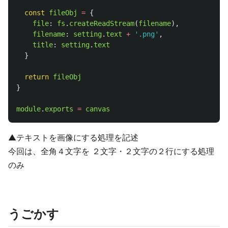
const
fileObj
=
{
file
:
fs
.
createReadStream
(
filename
),
filename
:
setting
.
text
+
'
.png
'
,
title
:
setting
.
text
}
return
fileObj
}
module
.
exports
=
canvas
▲テキストを画像にする処理を記述
今回は、全角４文字を ２文字・２文字の２行にする処理
のみ
うごかす