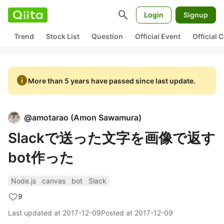
search
Login
Signup
Trend
Stock List
Question
Official Event
Official
info
More than 5 years have passed since last update.
@
amotarao
(
Amon Sawamura
)
Slackで送った文字を画像で返す
bot作った
Node.js
canvas
bot
Slack
9
Last updated at
2017-12-09
Posted at
2017-12-09