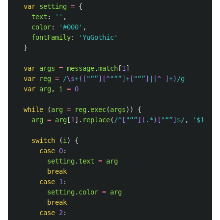
var
setting
=
{
text
:
''
,
color
:
'
#000
'
,
fontFamily
:
'
YuGothic
'
}
var
args
=
message
.
match
[
1
]
var
reg
=
/
\s
+
([
"“”
][^
"“”
]
+
[
"“”
]
|
[^
]
+
)
/g
var
arg
,
i
=
0
while 
(
arg
=
reg
.
exec
(
args
))
{
arg
=
arg
[
1
].
replace
(
/^
[
"“”
](
.*
)[
"“”
]
$/
,
'
$1
'
)
switch 
(
i
)
{
case
0
:
setting
.
text
=
arg
break
case
1
:
setting
.
color
=
arg
break
case
2
: