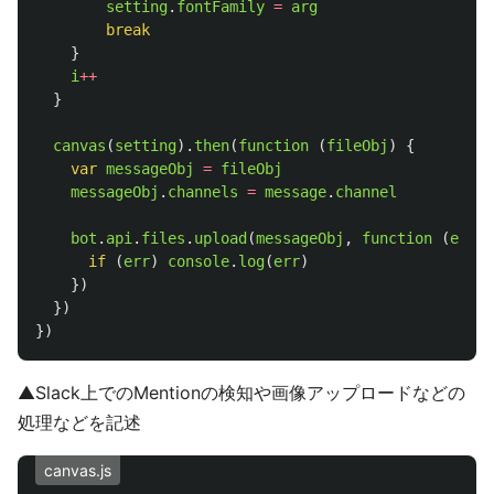
setting
.
fontFamily
=
arg
break
}
i
++
}
canvas
(
setting
).
then
(
function 
(
fileObj
)
{
var
messageObj
=
fileObj
messageObj
.
channels
=
message
.
channel
bot
.
api
.
files
.
upload
(
messageObj
,
function 
(
err
,
if 
(
err
)
console
.
log
(
err
)
})
})
})
▲Slack上でのMentionの検知や画像アップロードなどの
処理などを記述
canvas.js