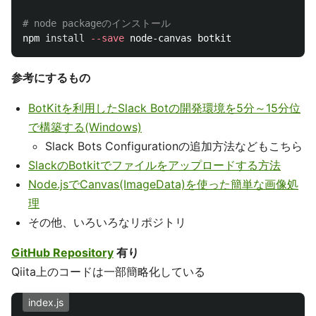
# node packageのインストール
npm 
install
--save
参考にするもの
BotKitを利用したSlack Botの開発環境を5分～15分位
で構築する(Windows)
Slack Bots Configurationの追加方法などもこちら
SlackのBotkitでファイルをアップロードする方法
Node.jsでCanvas(ImageData)を使った簡単な画像処
理
その他、いろいろなリポジトリ
GitHub Repository
有り
Qiita上のコードは一部簡略化している
index.js