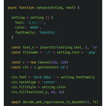
async
function
canvas
(
setting
,
next
)
{
setting
=
setting
||
{
text
:
'
えもじ！
'
,
color
:
'
#000
'
,
fontFamily
:
'
YuGothic
'
}
const
text_n
=
insertStr
(
setting
.
text
,
2
,
'
\n
'
)
const
filename
=
'
./
'
+
setting
.
text
+
'
.png
'
const
c
=
new
Canvas
(
128
,
128
)
const
ctx
=
c
.
getContext
(
'
2d
'
)
ctx
.
font
=
'
bold 60px 
'
+
setting
.
fontFamily
ctx
.
textAlign
=
'
center
'
ctx
.
fillStyle
=
setting
.
color
ctx
.
fillText
(
text_n
,
64
,
56
)
await
decode_and_copy
(
canvas_to_base64
(
c
),
filenam