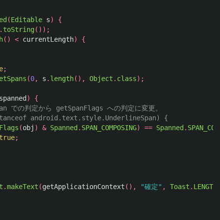
ed
(
Editable
s
)
{
.
toString
());
h
()
<
currentLength
)
{
e
;
etSpans
(
0
,
s
.
length
(),
Object
.
class
);
spanned
)
{
eSpan での判定から getSpanFlags への判定に変更。
tanceof android.text.style.UnderlineSpan) {
Flags
(
obj
)
&
Spanned
.
SPAN_COMPOSING
)
==
Spanned
.
SPAN_COM
true
;
t
.
makeText
(
getApplicationContext
(),
"確定"
,
Toast
.
LENGTH