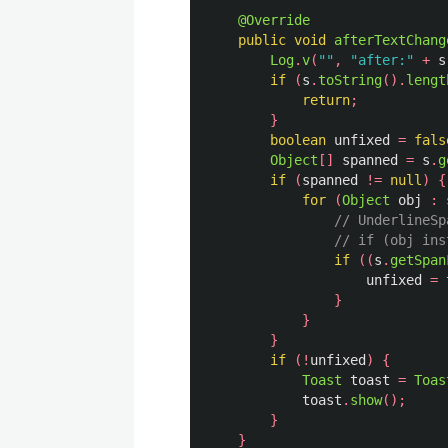
@Override
public
void
afterTextChang
Log
.
v
(
""
,
"after:"
+
s
if
(
s
.
toString
().
lengt
return
;
}
boolean
unfixed
=
fals
Object
[]
spanned
=
s
.
g
if
(
spanned
!=
null
)
{
for
(
Object
obj
:
// Underlin
// if (obj ins
if
((
s
.
getSpan
unfixed
=
}
}
}
if
(!
unfixed
)
{
Toast
toast
=
Toas
toast
.
show
();
}
}