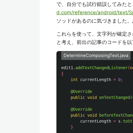
で、自分でも試行錯誤してみたところ、[S
d.com/reference/android/text/S
ソッドがあるのに気づきました。
これらを使って、文字列が確定さ
と考え、前出の記事のコードを以
DetermineComposingText.java
edit1
.
addTextChangedListener
(
n
{
int
currentLength
=
0
;
@Override
public
void
onTextChanged
(
@Override
public
void
beforeTextChan
currentLength
=
s
.
toSt
}