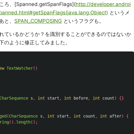
panned.getSpanFlags](
http://developer.androi
panned.html#getSpanFlags(java.lang.Object)
というメ
あと、
SPAN_COMPOSING
というフラグも。
れているかどうか？を識別することができるのではないか
下のように修正してみました。
ew
TextWatcher
()
CharSequence
s
,
int
start
,
int
before
,
int
count
)
{}
ged
(
CharSequence
s
,
int
start
,
int
count
,
int
after
)
{
ring
().
length
();