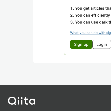
You get articles t
You can efficiently
You can use dark 
What you can do with si
Sign up
Login