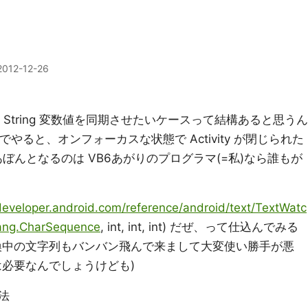
2012-12-26
文字列と、String 変数値を同期させたいケースって結構あると思うん
やると、オンフォーカスな状態で Activity が閉じられた
くてあぼんとなるのは VB6あがりのプログラマ(=私)なら誰もが
/developer.android.com/reference/android/text/TextWatc
lang.CharSequence
, int, int, int) だぜ、って仕込んでみる
E で変換中の文字列もバンバン飛んで来まして大変使い勝手が悪
は必要なんでしょうけども)
法