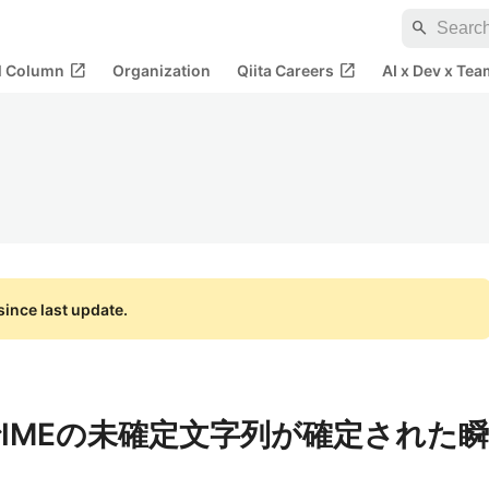
search
open_in_new
open_in_new
al Column
Organization
Qiita Careers
AI x Dev x Tea
ince last update.
TextでIMEの未確定文字列が確定された瞬