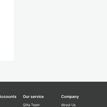
 Accounts
Our service
Company
Qiita Team
About Us