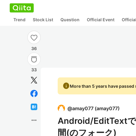
Trend
Stock List
Question
Official Event
Offici
36
33
info
More than 5 years have passed s
@
amay077
(
amay077
)
Android/Edit
more_horiz
間(のフォーク)