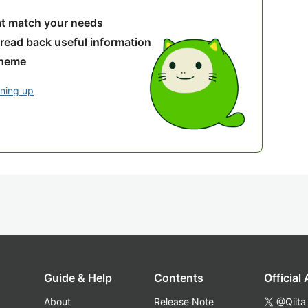
hat match your needs
 read back useful information
theme
gning up
Guide & Help
Contents
Official
About
Release Note
@Qiita