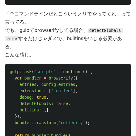
「↑コマンドラインだとこういうノリでやってくれ」って
言ってる。
でも、gulpでbrowserifyしてる場合、
detectGlobals:
するだけじゃダメで、builtinsをいじる必要があ
false
る。
こんな感じ。
gulp
.
task
(
'
scripts
'
,
function 
()
{
var
bundler
=
browserify
({
entries
:
config
.
entries
,
extensions
:
[
'
.coffee
'
],
debug
:
true
,
detectGlobals
:
false
,
builtins
:
[]
});
bundler
.
transform
(
'
coffeeify
'
);
return
bundler
.
bundle
()