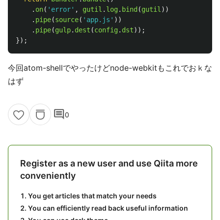
.
on
(
'
error
'
,
gutil
.
log
.
bind
(
gutil
))
.
pipe
(
source
(
'
app.js
'
))
.
pipe
(
gulp
.
dest
(
config
.
dst
));
});
今回atom-shellでやったけどnode-webkitもこれでおｋな
はず
comment
0
Register as a new user and use Qiita more
conveniently
You get articles that match your needs
You can efficiently read back useful information