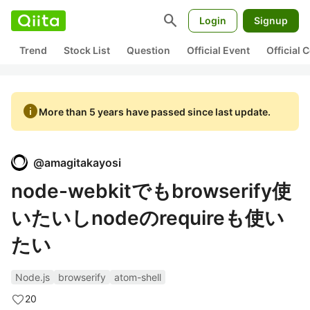
search
Login
Signup
Trend
Stock List
Question
Official Event
Official
info
More than 5 years have passed since last update.
@
amagitakayosi
node-webkitでもbrowserify使
いたいしnodeのrequireも使い
たい
Node.js
browserify
atom-shell
20