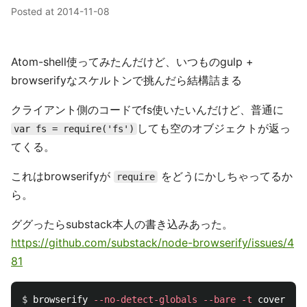
Posted at
2014-11-08
Atom-shell使ってみたんだけど、いつものgulp +
browserifyなスケルトンで挑んだら結構詰まる
クライアント側のコードでfs使いたいんだけど、普通に
しても空のオブジェクトが返っ
var fs = require('fs')
てくる。
これはbrowserifyが
をどうにかしちゃってるか
require
ら。
ググったらsubstack本人の書き込みあった。
https://github.com/substack/node-browserify/issues/4
81
$ 
browserify 
--no-detect-globals
--bare
-t
 coverify 