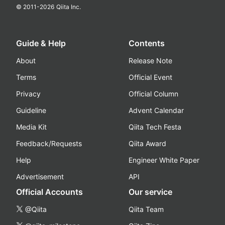
© 2011-
2026
Qiita Inc.
Guide & Help
Contents
About
Release Note
Terms
Official Event
Privacy
Official Column
Guideline
Advent Calendar
Media Kit
Qiita Tech Festa
Feedback/Requests
Qiita Award
Help
Engineer White Paper
Advertisement
API
Official Accounts
Our service
@Qiita
Qiita Team