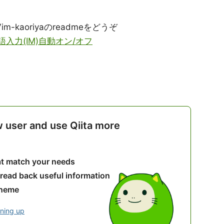
m-kaoriyaのreadmeをどうぞ
 日本語入力(IM)自動オン/オフ
w user and use Qiita more
hat match your needs
 read back useful information
theme
gning up