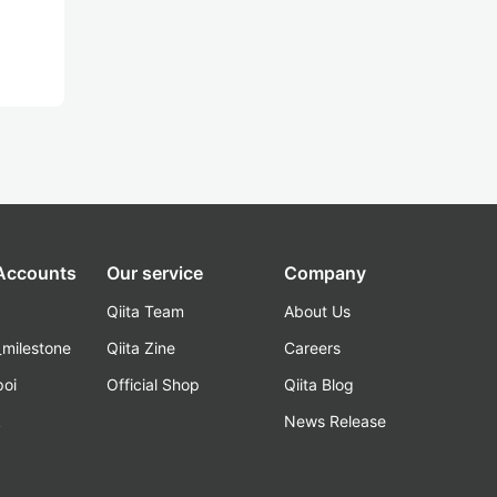
 Accounts
Our service
Company
Qiita Team
About Us
_milestone
Qiita Zine
Careers
poi
Official Shop
Qiita Blog
k
News Release