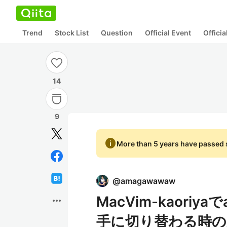
Trend
Stock List
Question
Official Event
Offici
14
9
info
More than 5 years have passed s
@
amagawawaw
MacVim-kaoriy
more_horiz
手に切り替わる時の