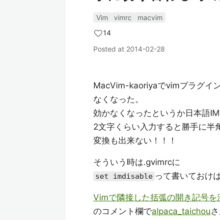
Vim
vimrc
macvim
14
Posted at
2014-02-28
MacVim-kaoriyaでvimプラグイ
なくなった。
効かなくなったというか日本語I
2文字くらい入力すると勝手に半
変換も出来ない！！！
そういう時は.gvimrcに
って書いておけ
set imdisable
Vimで隣接した括弧の開き記号
のコメント欄で
alpaca_taichou
さ