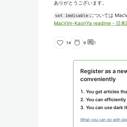
ありがとうございます。
については MacVi
set imdisable
MacVim-KaoriYa readme -
comment
9
1
14
Register as a ne
conveniently
You get articles t
You can efficiently
You can use dark 
What you can do with si