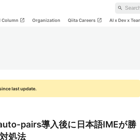
search
open_in_new
open_in_new
al Column
Organization
Qiita Careers
AI x Dev x Tea
ince last update.
aでauto-pairs導入後に日本語IMEが勝
対処法