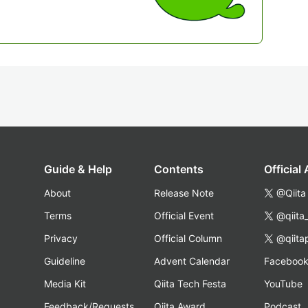
Guide & Help
Contents
Official
About
Release Note
@Qiita
Terms
Official Event
@qiita
Privacy
Official Column
@qiita
Guideline
Advent Calendar
Faceboo
Media Kit
Qiita Tech Festa
YouTube
Feedback/Requests
Qiita Award
Podcast