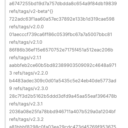
a6747255bd19d7a757dbdda8c654a9f84db19839
refs/tags/v2-beta^{}
722adc63f1aa60a57ec37892e133b1d319cae598
refs/tags/v2.0.0
01aecccf739ca6ff86c0539fbc67a7a5007bbc81
refs/tags/v2.1.0
86f86b36ef15e6570752e7175f451a512eac206b
refs/tags/v2.1.1
aabbfeb2ce60b5bd82389903509092c4648a971
3 refs/tags/v2.2.0
b4483adec309c0d01a5435c5e24eb40de5773ad
9 refs/tags/v2.3.0
28c7f3d2b5162b5ddd3dfd9a45aa55eaf396478b
refs/tags/v2.3.1
2036a08e25fa78bbd946711a407b529a0a1204bf
refs/tags/v2.3.2
a81bbbf8298c0fa03ea29cdc473d45769f953675