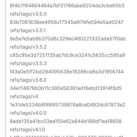
8f4b7f84864484a7bf31766abe9204da3cbe65b3
refs/tags/v3.5.0
83b7061638ee4956cf7545a6f7efe594e5ad0247
refs/tags/v3.5.1
8e5e7e5ab8b370d6c329ec480221332ada57f0ab
refs/tags/v3.5.2
c85c95e3d7251135ab7dc9ce3241c5835cc595a9
refs/tags/v3.5.3
f43a0e5ff2bd294095638e18286ca9a3d1956744
refs/tags/v3.6.0
34e114876b0b11c390a56381ad16ebd13914f8d5
refs/tags/v4
1e31de5234b9f8995739874a8ce0492dc87873e2
refs/tags/v4.0.0
8ade135a41bc03ea155e62e844d188df1ea18608
refs/tags/v4.1.0