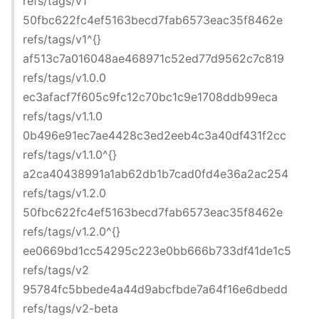
refs/tags/v1
50fbc622fc4ef5163becd7fab6573eac35f8462e
refs/tags/v1^{}
af513c7a016048ae468971c52ed77d9562c7c819
refs/tags/v1.0.0
ec3afacf7f605c9fc12c70bc1c9e1708ddb99eca
refs/tags/v1.1.0
0b496e91ec7ae4428c3ed2eeb4c3a40df431f2cc
refs/tags/v1.1.0^{}
a2ca40438991a1ab62db1b7cad0fd4e36a2ac254
refs/tags/v1.2.0
50fbc622fc4ef5163becd7fab6573eac35f8462e
refs/tags/v1.2.0^{}
ee0669bd1cc54295c223e0bb666b733df41de1c5
refs/tags/v2
95784fc5bbede4a44d9abcfbde7a64f16e6dbedd
refs/tags/v2-beta