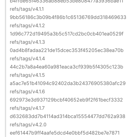
b4ffde65f46336ab88eb53be808477a3936bae11
refs/tags/v4.1.1
9bb56186c3b09b4f86b1c65136769dd318469633
refs/tags/v4.1.2
1d96c772d19495a3b5c517cd2bc0cb401ea0529f
refs/tags/v4.1.3
0ad4b8fadaa221de15dcec353f45205ec38ea70b
refs/tags/v4.1.4
44c2b7a8a4ea60a981eaca3cf939b5f4305c123b
refs/tags/v4.1.5
a5ac7e51b41094c92402da3b24376905380afc29
refs/tags/v4.1.6
692973e3d937129bcbf40652eb9f2f61becf3332
refs/tags/v4.1.7
d632683dd7b4114ad314bca15554477dd762a938
refs/tags/v4.2.0
eef61447b9ff4aafe5dcd4e0bbf5d482be7e7871