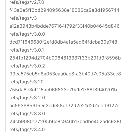
refs/tags/v2.7.0
f43a0e5ff2bd294095638e18286ca9a3d1956744
refs/tags/v3
a12a3943b4bdde767164f792f33f40b04645d846
refs/tags/v3.0.0
dcd71f646680f2efd8db4afa5ad64fdcba30e748
refs/tags/v3.0.1
2541b1294d2704b0964813337f33b291d3f8596b
refs/tags/v3.0.2
93ea575cb5d8a053eaa0ac8fa3b40d7e05a33cc8
refs/tags/v3.1.0
755da8c3cf115ac066823e79a1e1788f8940201b
refs/tags/v3.2.0
ac593985615ec2ede58e132d2e21d2b1cbd6127c
refs/tags/v3.3.0
24cb9080177205b6e8c946b17badbe402adc938f
refs/tags/v3.4.0