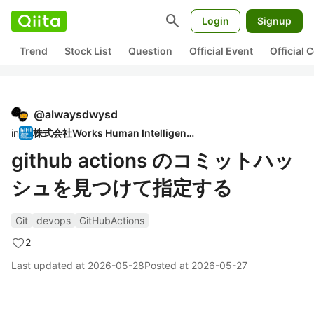
search
Login
Signup
Trend
Stock List
Question
Official Event
Official
@
alwaysdwysd
in
株式会社Works Human Intelligence
github actions のコミットハッ
シュを見つけて指定する
Git
devops
GitHubActions
2
Last updated at
2026-05-28
Posted at
2026-05-27