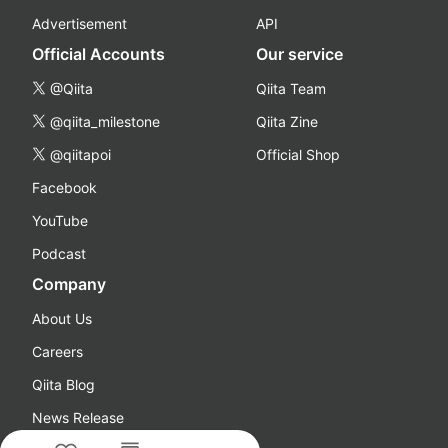
Advertisement
API
Official Accounts
Our service
@Qiita
Qiita Team
@qiita_milestone
Qiita Zine
@qiitapoi
Official Shop
Facebook
YouTube
Podcast
Company
About Us
Careers
Qiita Blog
News Release