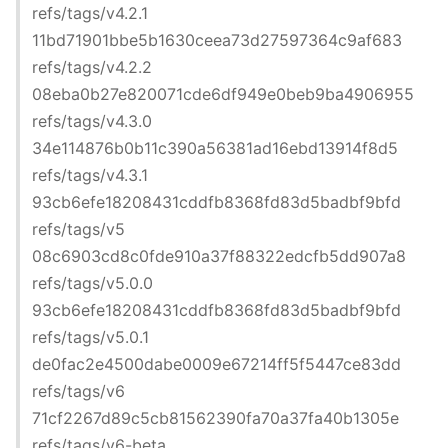
refs/tags/v4.2.1
11bd71901bbe5b1630ceea73d27597364c9af683
refs/tags/v4.2.2
08eba0b27e820071cde6df949e0beb9ba4906955
refs/tags/v4.3.0
34e114876b0b11c390a56381ad16ebd13914f8d5
refs/tags/v4.3.1
93cb6efe18208431cddfb8368fd83d5badbf9bfd
refs/tags/v5
08c6903cd8c0fde910a37f88322edcfb5dd907a8
refs/tags/v5.0.0
93cb6efe18208431cddfb8368fd83d5badbf9bfd
refs/tags/v5.0.1
de0fac2e4500dabe0009e67214ff5f5447ce83dd
refs/tags/v6
71cf2267d89c5cb81562390fa70a37fa40b1305e
refs/tags/v6-beta