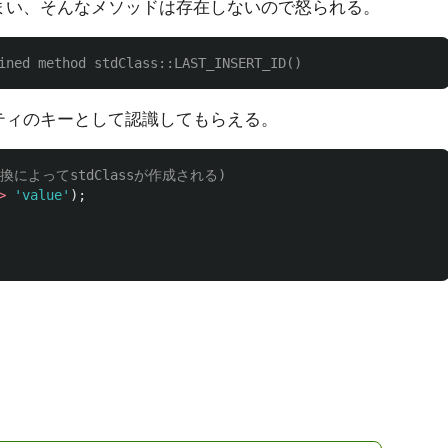
まい、そんなメソッドは存在しないので怒られる。
ined method stdClass::LAST_INSERT_ID()
ティのキーとして認識してもらえる。
の変換によってstdClassが作成される)
>
'value'
);