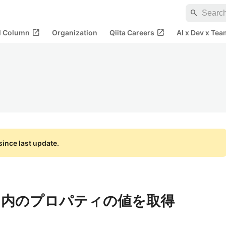
search
open_in_new
open_in_new
al Column
Organization
Qiita Careers
AI x Dev x Tea
ince last update.
ト内のプロパティの値を取得