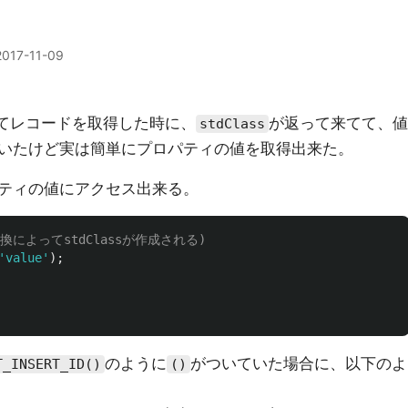
2017-11-09
使ってレコードを取得した時に、
が返って来てて、値
stdClass
いたけど実は簡単にプロパティの値を取得出来た。
ティの値にアクセス出来る。
の変換によってstdClassが作成される)
'value'
);
のように
がついていた場合に、以下のよ
T_INSERT_ID()
()