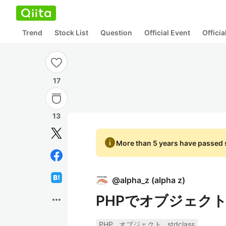
Trend
Stock List
Question
Official Event
Offici
17
13
info
More than 5 years have passed s
@
alpha_z
(
alpha z
)
PHPでオブジェク
more_horiz
PHP
オブジェクト
stdclass