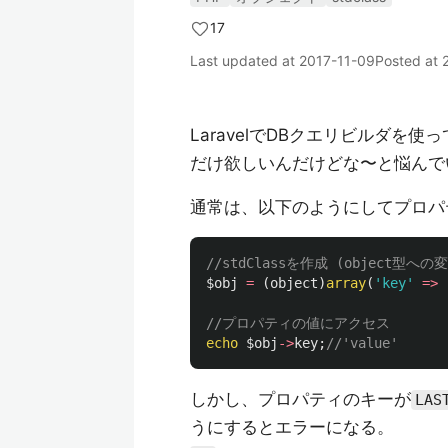
17
Last updated at
2017-11-09
Posted at
LaravelでDBクエリビルダを
だけ欲しいんだけどな〜と悩んで
通常は、以下のようにしてプロパ
//stdClassを作成 (object型へ
$obj
=
(
object
)
array
(
'key'
=>
//プロパティの値にアクセス
echo
$obj
->
key
;
//'value'
しかし、プロパティのキーが
LAS
うにするとエラーになる。