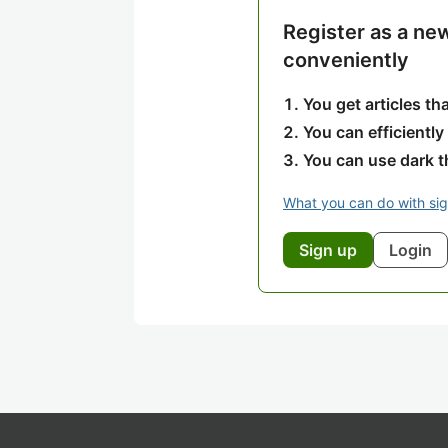
Register as a ne
conveniently
You get articles t
You can efficiently
You can use dark 
What you can do with si
Sign up
Login