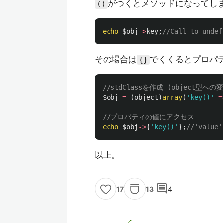
がつくとメソッドになってし
()
echo
$obj
->
key
;
//Call to undef
その場合は
でくくるとプロパ
{}
//stdClassを作成 (object型へ
$obj
=
(
object
)
array
(
'key()'
=
//プロパティの値にアクセス
echo
$obj
->
{
'key()'
};
//'value'
以上。
comment
13
4
17