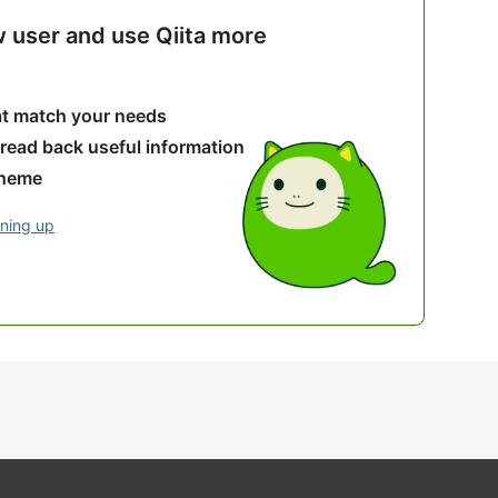
w user and use Qiita more
hat match your needs
 read back useful information
theme
gning up