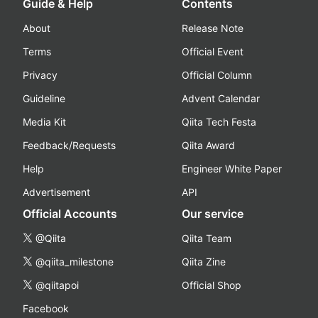
Guide & Help
Contents
About
Release Note
Terms
Official Event
Privacy
Official Column
Guideline
Advent Calendar
Media Kit
Qiita Tech Festa
Feedback/Requests
Qiita Award
Help
Engineer White Paper
Advertisement
API
Official Accounts
Our service
@Qiita
Qiita Team
@qiita_milestone
Qiita Zine
@qiitapoi
Official Shop
Facebook