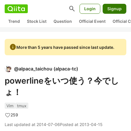
search
Login
Signup
Trend
Stock List
Question
Official Event
Official
info
More than 5 years have passed since last update.
@
alpaca_taichou
(
alpaca-tc
)
powerlineをいつ使う？今でし
ょ！
Vim
tmux
259
Last updated at
2014-07-06
Posted at
2013-04-15