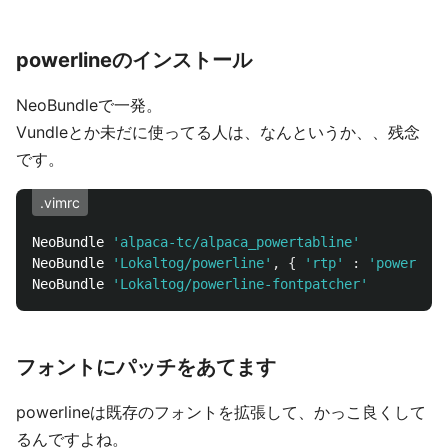
powerlineのインストール
NeoBundleで一発。
Vundleとか未だに使ってる人は、なんというか、、残念
です。
.vimrc
NeoBundle 
'alpaca-tc/alpaca_powertabline'
NeoBundle 
'Lokaltog/powerline'
,
{
'rtp'
:
'powerline
NeoBundle 
'Lokaltog/powerline-fontpatcher'
フォントにパッチをあてます
powerlineは既存のフォントを拡張して、かっこ良くして
るんですよね。