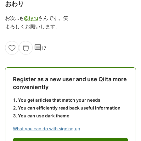
おわり
お次...も
@tyru
さんです。笑
よろしくお願いします。
comment
17
Register as a new user and use Qiita more
conveniently
You get articles that match your needs
You can efficiently read back useful information
You can use dark theme
What you can do with signing up