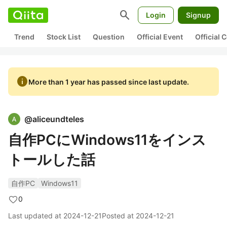
search
Login
Signup
Trend
Stock List
Question
Official Event
Official
info
More than 1 year has passed since last update.
@
aliceundteles
自作PCにWindows11をインス
トールした話
自作PC
Windows11
0
Last updated at
2024-12-21
Posted at
2024-12-21