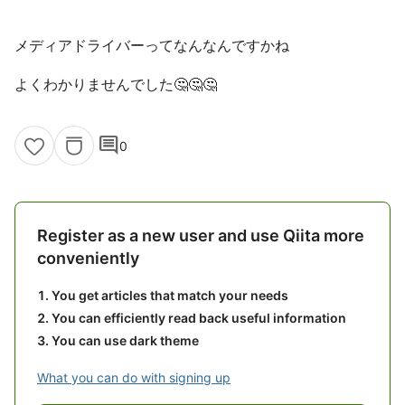
メディアドライバーってなんなんですかね
よくわかりませんでした🤔🤔🤔
comment
0
Register as a new user and use Qiita more
conveniently
You get articles that match your needs
You can efficiently read back useful information
You can use dark theme
What you can do with signing up