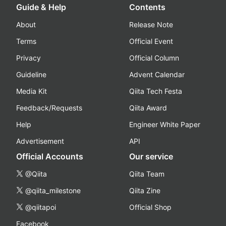
Guide & Help
Contents
About
Release Note
Terms
Official Event
Privacy
Official Column
Guideline
Advent Calendar
Media Kit
Qiita Tech Festa
Feedback/Requests
Qiita Award
Help
Engineer White Paper
Advertisement
API
Official Accounts
Our service
@Qiita
Qiita Team
@qiita_milestone
Qiita Zine
@qiitapoi
Official Shop
Facebook