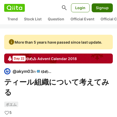
search
Login
Signup
Trend
Stock List
Question
Official Event
Official
info
More than 5 years have passed since last update.
ゆめみ
Advent Calendar
2018
Day 22
@
akym03
in
ゆめみ
ティール組織について考えてみ
る
ポエム
5