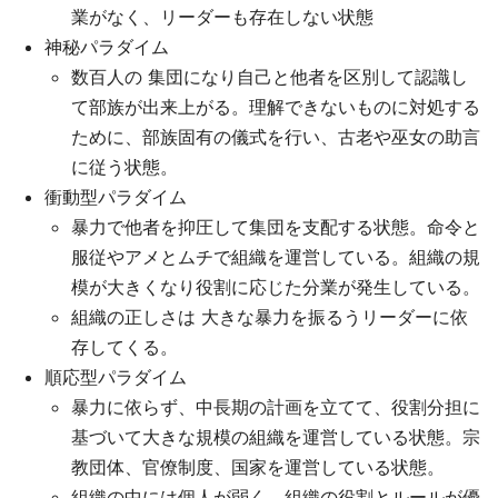
業がなく、リーダーも存在しない状態
神秘パラダイム
数百人の 集団になり自己と他者を区別して認識し
て部族が出来上がる。理解できないものに対処する
ために、部族固有の儀式を行い、古老や巫女の助言
に従う状態。
衝動型パラダイム
暴力で他者を抑圧して集団を支配する状態。命令と
服従やアメとムチで組織を運営している。組織の規
模が大きくなり役割に応じた分業が発生している。
組織の正しさは 大きな暴力を振るうリーダーに依
存してくる。
順応型パラダイム
暴力に依らず、中長期の計画を立てて、役割分担に
基づいて大きな規模の組織を運営している状態。宗
教団体、官僚制度、国家を運営している状態。
組織の中には個人が弱く、組織の役割とルールが優