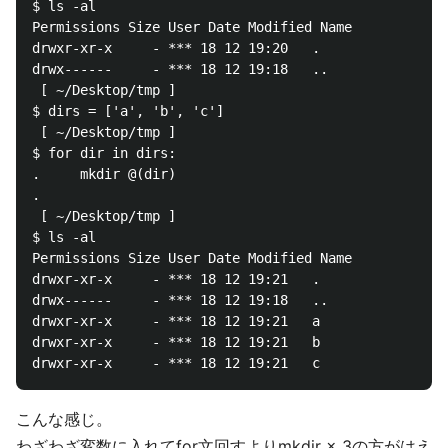
$ ls -al                                            
Permissions Size User Date Modified Name

drwxr-xr-x     - *** 18 12 19:20   .

drwx------     - *** 18 12 19:18   ..

 [ ~/Desktop/tmp ]                                  
$ dirs = ['a', 'b', 'c']                            
 [ ~/Desktop/tmp ]                                  
$ for dir in dirs: 

.     mkdir @(dir) 

.                                                   
 [ ~/Desktop/tmp ]                                  
$ ls -al                                            
Permissions Size User Date Modified Name

drwxr-xr-x     - *** 18 12 19:21   .

drwx------     - *** 18 12 19:18   ..

drwxr-xr-x     - *** 18 12 19:21   a

drwxr-xr-x     - *** 18 12 19:21   b

こんな感じ。
わざわざ変数に入れてfor文回すよりmkdir × 3の方がはえ