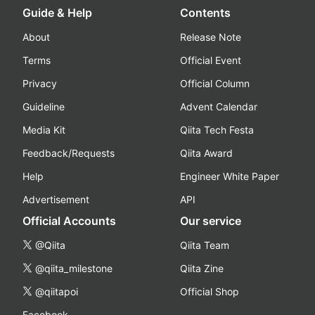
Guide & Help
Contents
About
Release Note
Terms
Official Event
Privacy
Official Column
Guideline
Advent Calendar
Media Kit
Qiita Tech Festa
Feedback/Requests
Qiita Award
Help
Engineer White Paper
Advertisement
API
Official Accounts
Our service
@Qiita
Qiita Team
@qiita_milestone
Qiita Zine
@qiitapoi
Official Shop
Facebook