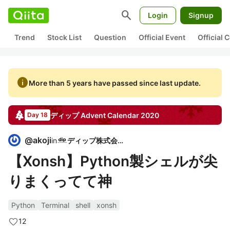
search
Login
Signup
Trend
Stock List
Question
Official Event
Official
info
More than 5 years have passed since last update.
ディップ
Advent Calendar
2020
Day 18
@
akoji
in
ディップ株式会社
【Xonsh】Python製シェルが尖
りまくってて神
Python
Terminal
shell
xonsh
12