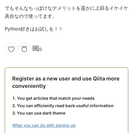
でもそんなちっぽけなデメリットを遥かに上回るイケイケ
具合なので使ってます。
Python好きはお試しを！！
comment
0
Register as a new user and use Qiita more
conveniently
You get articles that match your needs
You can efficiently read back useful information
You can use dark theme
What you can do with signing up