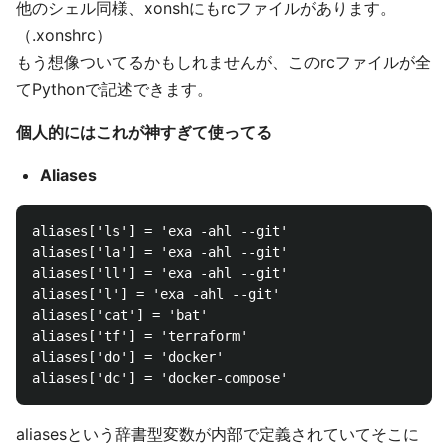
他のシェル同様、xonshにもrcファイルがあります。
（.xonshrc）
もう想像ついてるかもしれませんが、このrcファイルが全
てPythonで記述できます。
個人的にはこれが神すぎて使ってる
Aliases
aliases['ls'] = 'exa -ahl --git'

aliases['la'] = 'exa -ahl --git'

aliases['ll'] = 'exa -ahl --git'

aliases['l'] = 'exa -ahl --git'

aliases['cat'] = 'bat'

aliases['tf'] = 'terraform'

aliases['do'] = 'docker'

aliasesという辞書型変数が内部で定義されていてそこに