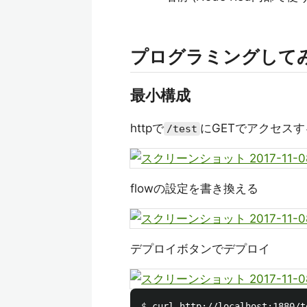
プログラミングして
最小構成
httpで
にGETでアクセス
/test
flowの設定を書き換える
デプロイボタンでデプロイ
$ 
curl http://localhost:1880/t