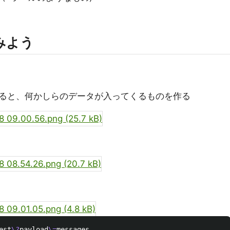
みよう
すると、何かしらのデータが入ってくるものを作る
est
\?
payload
\=