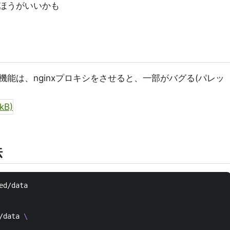
ほうがいいかも
の機能は、nginxプロキシをさせると、一部がバグる(パレッ
法
/data 
\