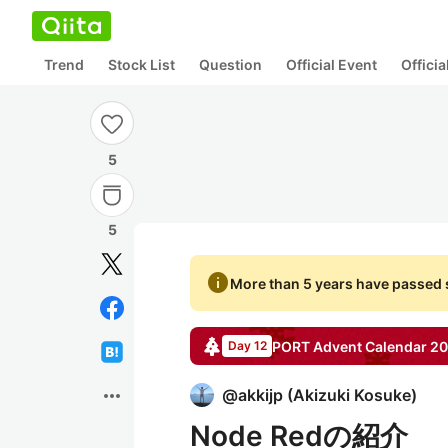
Trend
Stock List
Question
Official Event
Offici
5
5
info
More than 5 years have passed s
PORT
Advent Calendar
20
Day 12
more_horiz
@
akkijp
(
Akizuki Kosuke
)
Node Redの紹介