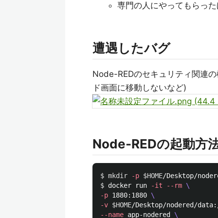
専門の人にやってもらった
遭遇したバグ
Node-REDのセキュリティ関連
ド画面に移動しないなど)
Node-REDの起動方
$ 
mkdir
-p
$HOME
$ 
docker run 
-it
--rm
\
-p
 1880:1880 
\
-v
$HOME
/Desktop/nodered/data:
--name
 app-nodered 
\