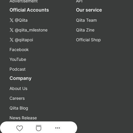
Advertisement
API
Official Accounts
Our service
@Qiita
Qiita Team
@qiita_milestone
Qiita Zine
@qiitapoi
Official Shop
Facebook
YouTube
Podcast
Company
About Us
Careers
Qiita Blog
News Release
more_horiz