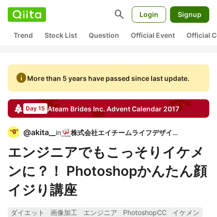
search
Login
Signup
Trend
Stock List
Question
Official Event
Official
info
More than 5 years have passed since last update.
Ateam Brides Inc.
Advent Calendar
2017
Day 15
@
akita__
in
株式会社エイチームライフデザイン
エンジニアでもこっそりイケメ
ンに？！ Photoshopかんたん顔
イジり講座
ダイエット
画像加工
エンジニア
PhotoshopCC
イケメン